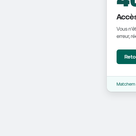
Accès
Vous n'êt
erreur, r
Retou
Matchem -