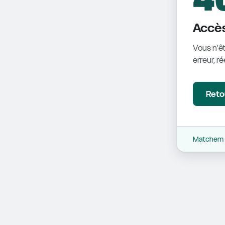
Accès
Vous n'êt
erreur, r
Retou
Matchem -