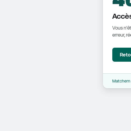
Accès
Vous n'êt
erreur, r
Retou
Matchem -