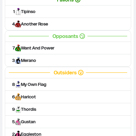
1
Tipinso
4
Another Rose
Opposants
7
Want And Power
3
Merano
Outsiders
8
My Own Flag
6
Haricot
9
Thordis
5
Gustan
2
Eggleston