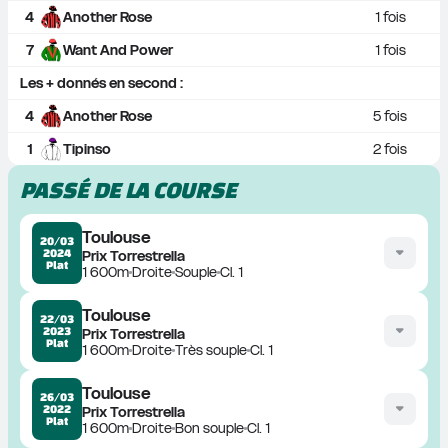
4
Another Rose
1
 fois
7
Want And Power
1
 fois
Les + donnés en second :
4
Another Rose
5
 fois
1
Tipinso
2
 fois
PASSÉ DE LA COURSE
Toulouse
20/03
2024
Prix Torrestrella
Plat
1 600m
Droite
Souple
Cl. 1
Toulouse
22/03
2023
Prix Torrestrella
Plat
1 600m
Droite
Très souple
Cl. 1
Toulouse
26/03
2022
Prix Torrestrella
Plat
1 600m
Droite
Bon souple
Cl. 1