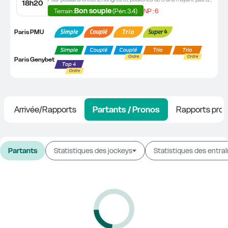
18h20
Bon souple
NP : 6
Terrain :
 (Pén: 3.4)
Paris PMU
Paris Genybet
Arrivée/Rapports
Partants / Pronos
Rapports prob
Partants
Statistiques des jockeys
Statistiques des entra