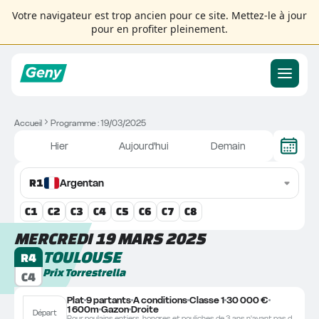
Votre navigateur est trop ancien pour ce site. Mettez-le à jour
pour en profiter pleinement.
Accueil
Programme : 19/03/2025
Hier
Aujourd'hui
Demain
R
1
Argentan
C
1
C
2
C
3
C
4
C
5
C
6
C
7
C
8
MERCREDI 19 MARS 2025
TOULOUSE
R4
Prix Torrestrella
C4
Plat
9 partants
A conditions
Classe 1
30 000 €
1 600m
Gazon
Droite
Départ
Pour poulains entiers, hongres et pouliches de 3 ans n'ayant pas depuis le 1er août 2024 inclus gagné un Groupe, ni cette année gagné une Classe 1. Poids : 57 kg. Les chevaux ayant depuis le 1er août 2024 inclus gagné une Listed ou été classés 2e ou 3e d'un Groupe porteront 2 kg. Les chevaux n'ayant jamais gagné recevront 1,5 kg ; ceux n'ayant jamais couru, 2,5 kg.