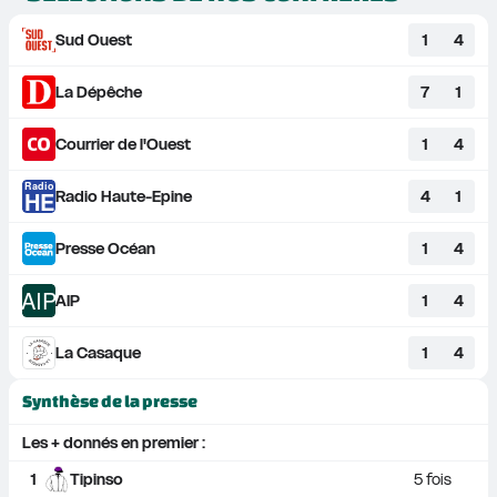
Sud Ouest
1
4
La Dépêche
7
1
Courrier de l'Ouest
1
4
Radio
HE
Radio Haute-Epine
4
1
Presse Océan
1
4
AIP
AIP
1
4
La Casaque
1
4
Synthèse de la presse
Les + donnés en premier :
1
Tipinso
5
 fois