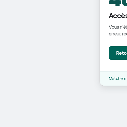
Accès
Vous n'êt
erreur, r
Retou
Matchem -