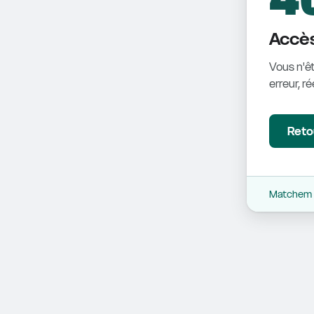
Accès
Vous n'êt
erreur, r
Retou
Matchem -