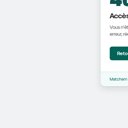
Accès
Vous n'êt
erreur, r
Retou
Matchem -