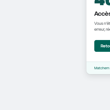
Accès
Vous n'êt
erreur, r
Retou
Matchem -