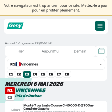
Votre navigateur est trop ancien pour ce site. Mettez-le à jour
pour en profiter pleinement.
Accueil
Programme : 06/05/2026
Hier
Aujourd'hui
Demain
R
1
Vincennes
C
1
C
2
C
3
C
4
C
5
C
6
C
7
C
8
MERCREDI 6 MAI 2026
VINCENNES
R1
Prix de Durban
C3
Monté
7 partants
Course C
46 000 €
2 700m
Cendrée
Gauche
Départ
Pour pouliches de 3 ans, n'ayant pas gagné 20.000.