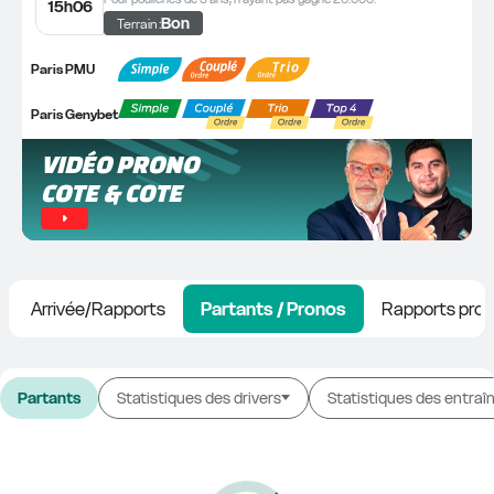
15h06
Bon
Terrain :
Paris PMU
Paris Genybet
VIDÉO PRONO 
COTE & COTE
Arrivée/Rapports
Partants / Pronos
Rapports prob
Partants
Statistiques des drivers
Statistiques des entraî