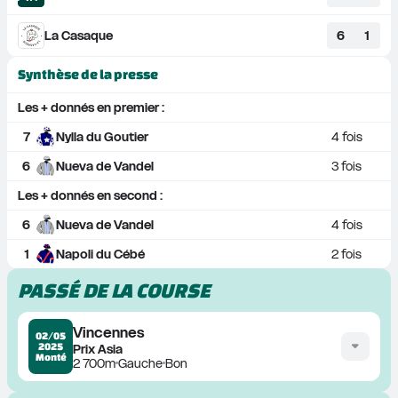
La Casaque
6
1
Synthèse de la presse
Les + donnés en premier :
7
Nylla du Goutier
4
 fois
6
Nueva de Vandel
3
 fois
Les + donnés en second :
6
Nueva de Vandel
4
 fois
1
Napoli du Cébé
2
 fois
PASSÉ DE LA COURSE
Vincennes
02/05
2025
Prix Asia
Monté
2 700m
Gauche
Bon