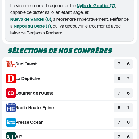
La victoire pourrait se jouer entre 
Nylla du Goutier (7)
, 
capable de dicter sa loi en étant sage, et 
Nueva de Vandel (6)
, à reprendre impérativement. Méfiance 
à 
Napoli du Cébé (1)
, qui va découvrir le trot monté avec 
l'aide de Benjamin Rochard.
SÉLECTIONS DE NOS CONFRÈRES
Sud Ouest
7
6
La Dépêche
6
7
Courrier de l'Ouest
7
6
Radio
HE
Radio Haute-Epine
6
1
Presse Océan
7
6
AIP
AIP
7
6