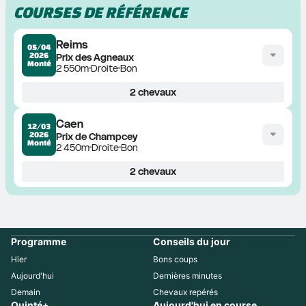
COURSES DE RÉFÉRENCE
Reims
05/04
2026
Prix des Agneaux
Monté
2 550m
Droite
Bon
2
chevaux
Caen
12/03
2026
Prix de Champcey
Monté
2 450m
Droite
Bon
2
chevaux
Programme
Conseils du jour
Hier
Bons coups
Aujourd'hui
Dernières minutes
Demain
Chevaux repérés
Quinté+
Aujourd'hui en course