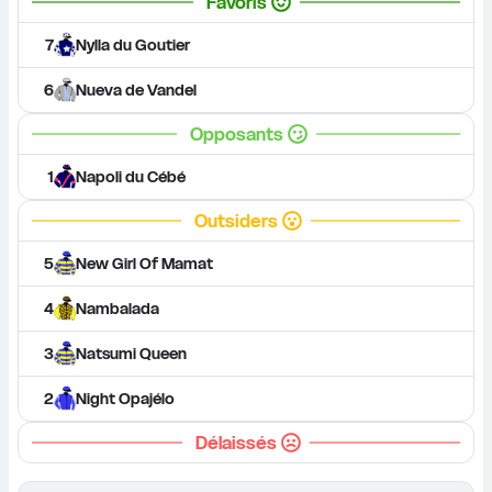
Favoris
7
Nylla du Goutier
6
Nueva de Vandel
Opposants
1
Napoli du Cébé
Outsiders
5
New Girl Of Mamat
4
Nambalada
3
Natsumi Queen
2
Night Opajélo
Délaissés