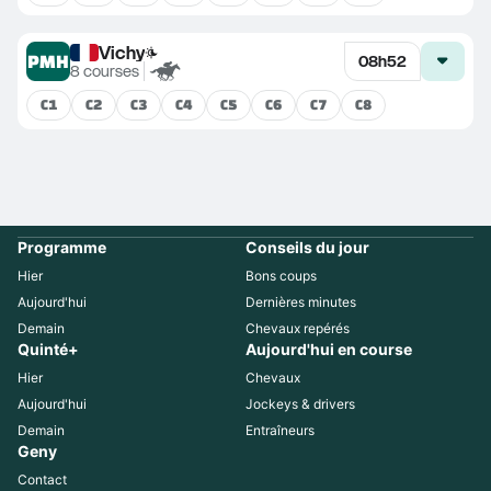
Vichy
PMH
08h52
8
courses
C
1
C
2
C
3
C
4
C
5
C
6
C
7
C
8
Programme
Conseils du jour
Hier
Bons coups
Aujourd'hui
Dernières minutes
Demain
Chevaux repérés
Quinté+
Aujourd'hui en course
Hier
Chevaux
Aujourd'hui
Jockeys & drivers
Demain
Entraîneurs
Geny
Contact