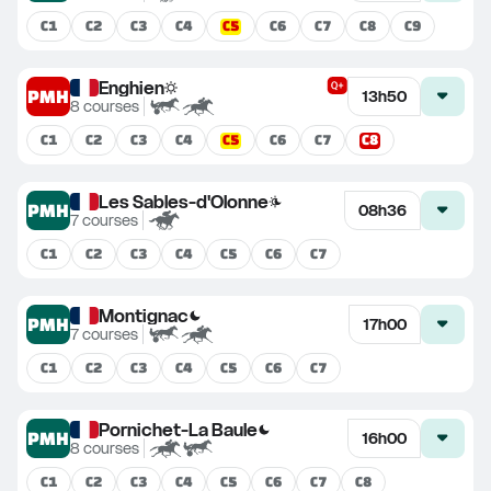
C
5
C
1
C
2
C
3
C
4
C
6
C
7
C
8
C
9
Enghien
PMH
13h50
8
courses
C
5
C
8
C
1
C
2
C
3
C
4
C
6
C
7
Les Sables-d'Olonne
PMH
08h36
7
courses
C
1
C
2
C
3
C
4
C
5
C
6
C
7
Montignac
PMH
17h00
7
courses
C
1
C
2
C
3
C
4
C
5
C
6
C
7
Pornichet-La Baule
PMH
16h00
8
courses
C
1
C
2
C
3
C
4
C
5
C
6
C
7
C
8