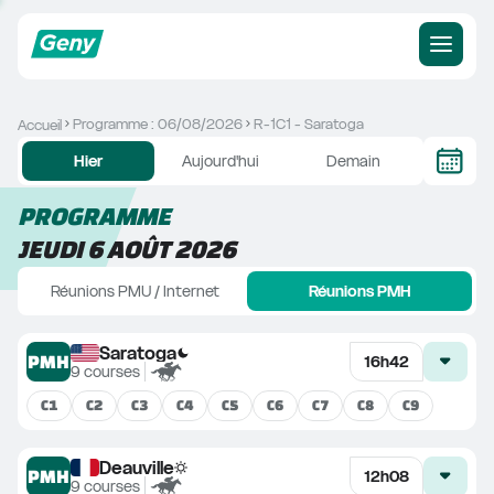
Programme : 06/08/2026
R-1C1 - Saratoga
Accueil
Hier
Aujourd'hui
Demain
PROGRAMME
JEUDI 6 AOÛT 2026
Réunions PMU / Internet
Réunions PMH
Saratoga
PMH
16h42
9
courses
C
1
C
2
C
3
C
4
C
5
C
6
C
7
C
8
C
9
Deauville
PMH
12h08
9
courses