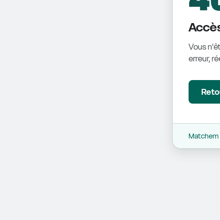
Accès
Vous n'êt
erreur, r
Retou
Matchem -