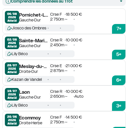
Comprendre les données au Trot
Crse F
18 500 €
06/08

Pornichet-La Baule
2026
2 750m
-
Gauche
Dur
Attelé
Jiosco des Ombres
7
e
Crse R
10 000 €
02/08

Sainte-Marie-du-Mont
2026
2 450m
-
Gauche
Dur
Attelé
Lily Béco
5
e
Crse E
21 000 €
28/07

Meslay-du-Maine
2026
2 875m
-
Droite
Dur
Attelé
Kazan de Vandel
6
e
Crse R
10 000 €
19/07

Laon
2026
2 650m
-
Auto
Gauche
Dur
Attelé
Lily Béco
3
e
Crse F
14 500 €
20/06

Ecommoy
2026
2 750m
-
Droite
Herbe
Attelé