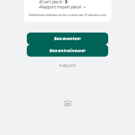
Ecart placé
 : 
3
Rapport moyen placé
 : 
-
Statistiques réalisées sur les courses des 12 derniers mois.
Ses montes
Ses entraîneurs