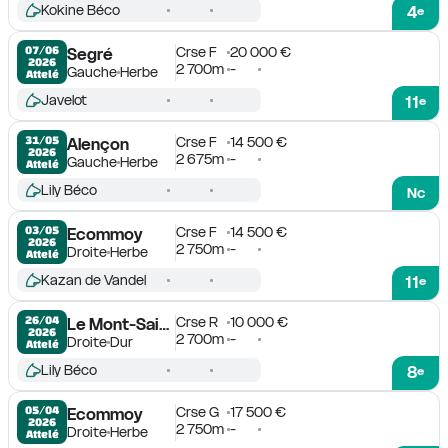
Kokine Béco
4
e
Crse F
20 000 €
07/06

Segré
2026
2 700m
-
Gauche
Herbe
Attelé
Javelot
11
e
Crse F
14 500 €
31/05

Alençon
2026
2 675m
-
Gauche
Herbe
Attelé
Lily Béco
Nc
Crse F
14 500 €
03/05

Ecommoy
2026
2 750m
-
Droite
Herbe
Attelé
Kazan de Vandel
11
e
Crse R
10 000 €
26/04

Le Mont-Saint-Michel
2026
2 700m
-
Droite
Dur
Attelé
Lily Béco
8
e
Crse G
17 500 €
05/04

Ecommoy
2026
2 750m
-
Droite
Herbe
Attelé