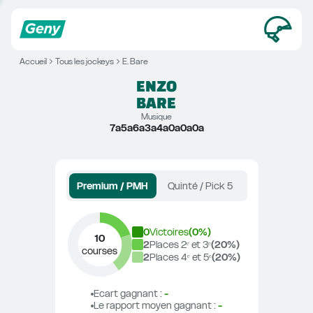
Accueil
Tous les jockeys
E. Bare
ENZO
BARE
Musique
7a5a6a3a4a0a0a0a
Premium / PMH
Quinté / Pick 5
0
Victoires
(
0
%)
10
2
Places 2ᵉ et 3ᵉ
(
20
%)
courses
2
Places 4ᵉ et 5ᵉ
(
20
%)
Ecart gagnant
 : 
-
Le rapport moyen gagnant
 : 
-