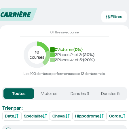
CARRIÈRE
Filtres
0 filtre sélectionné
0
Victoires
(
0
%)
10
2
Places 2ᵉ et 3ᵉ
(
20
%)
courses
2
Places 4ᵉ et 5ᵉ
(
20
%)
Les 100 dernières performances des 12 derniers mois.
Toutes
Victoires
Dans les 3
Dans les 5
Trier par :
Date
Spécialité
Cheval
Hippodrome
Corde