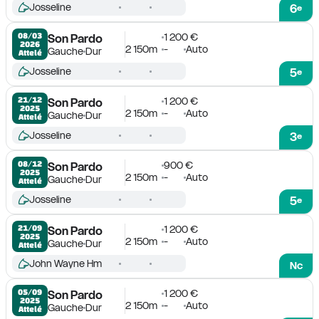
Josseline
6
e
1 200 €
08/03

Son Pardo
2026
2 150m
-
Auto
Gauche
Dur
Attelé
Josseline
5
e
1 200 €
21/12

Son Pardo
2025
2 150m
-
Auto
Gauche
Dur
Attelé
Josseline
3
e
900 €
08/12

Son Pardo
2025
2 150m
-
Auto
Gauche
Dur
Attelé
Josseline
5
e
1 200 €
21/09

Son Pardo
2025
2 150m
-
Auto
Gauche
Dur
Attelé
John Wayne Hm
Nc
1 200 €
05/09

Son Pardo
2025
2 150m
-
Auto
Gauche
Dur
Attelé