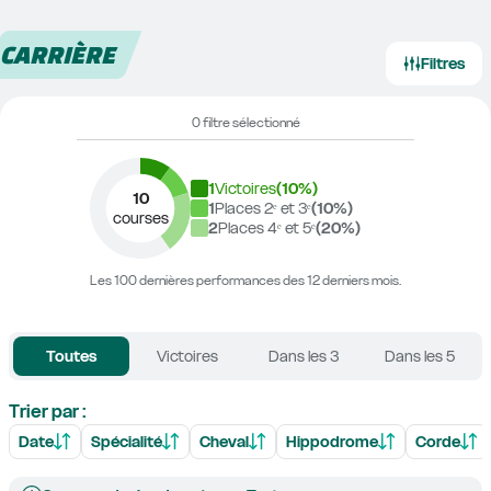
CARRIÈRE
Filtres
0 filtre sélectionné
1
Victoires
(
10
%)
10
1
Places 2ᵉ et 3ᵉ
(
10
%)
courses
2
Places 4ᵉ et 5ᵉ
(
20
%)
Les 100 dernières performances des 12 derniers mois.
Toutes
Victoires
Dans les 3
Dans les 5
Trier par :
Date
Spécialité
Cheval
Hippodrome
Corde