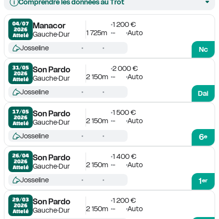
Comprendre les données au Trot
1 200 €
04/07

Manacor
2026
1 725m
-
Auto
Gauche
Dur
Attelé
Josseline
Nc
2 000 €
31/05

Son Pardo
2026
2 150m
-
Auto
Gauche
Dur
Attelé
Josseline
Dai
1 500 €
17/05

Son Pardo
2026
2 150m
-
Auto
Gauche
Dur
Attelé
Josseline
6
e
1 400 €
26/04

Son Pardo
2026
2 150m
-
Auto
Gauche
Dur
Attelé
Josseline
1
er
1 200 €
29/03

Son Pardo
2026
2 150m
-
Auto
Gauche
Dur
Attelé