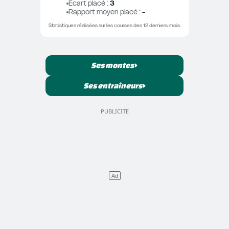
Ecart placé
 : 
3
Rapport moyen placé
 : 
-
Statistiques réalisées sur les courses des 12 derniers mois.
Ses montes
Ses entraîneurs