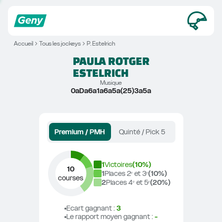
Accueil
Tous les jockeys
P. Estelrich
PAULA ROTGER
ESTELRICH
Musique
0aDa6a1a6a5a(25)3a5a
Premium / PMH
Quinté / Pick 5
1
Victoires
(
10
%)
10
1
Places 2ᵉ et 3ᵉ
(
10
%)
courses
2
Places 4ᵉ et 5ᵉ
(
20
%)
Ecart gagnant
 : 
3
Le rapport moyen gagnant
 : 
-