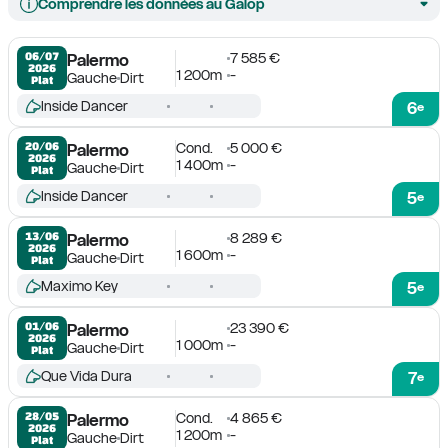
Comprendre les données au Galop
7 585 €
06/07

Palermo
2026
1 200m
-
Gauche
Dirt
Plat
Inside Dancer
6
e
Cond.
5 000 €
20/06

Palermo
2026
1 400m
-
Gauche
Dirt
Plat
Inside Dancer
5
e
8 289 €
13/06

Palermo
2026
1 600m
-
Gauche
Dirt
Plat
Maximo Key
5
e
23 390 €
01/06

Palermo
2026
1 000m
-
Gauche
Dirt
Plat
Que Vida Dura
7
e
Cond.
4 865 €
28/05

Palermo
2026
1 200m
-
Gauche
Dirt
Plat