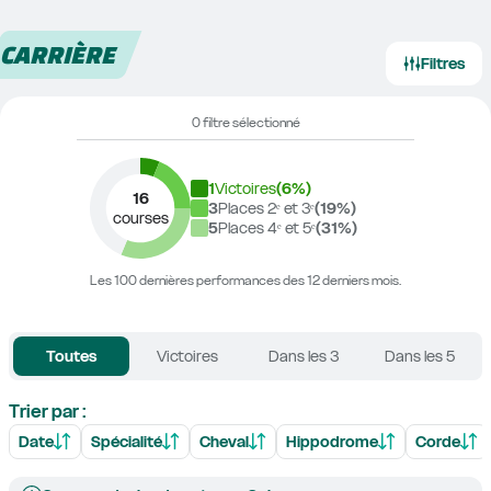
CARRIÈRE
Filtres
0 filtre sélectionné
1
Victoires
(
6
%)
16
3
Places 2ᵉ et 3ᵉ
(
19
%)
courses
5
Places 4ᵉ et 5ᵉ
(
31
%)
Les 100 dernières performances des 12 derniers mois.
Toutes
Victoires
Dans les 3
Dans les 5
Trier par :
Date
Spécialité
Cheval
Hippodrome
Corde