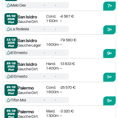
Melo Dex
7
e
Cond.
4 567 €
04/02

San Isidro
2026
1 100m
-
Gauche
Dirt
Plat
La Rodesia
3
e
79 580 €
13/12

San Isidro
2025
1 600m
-
Gauche
Léger
Plat
El Ernesto
9
e
Hand.
13 833 €
29/10

San Isidro
2025
1 400m
-
Gauche
Dirt
Plat
El Ernesto
1
er
Cond.
25 570 €
20/10

Palermo
2025
1 600m
-
Gauche
Dirt
Plat
Tifon Moi
5
e
Maid.
3 320 €
05/10

Palermo
2025
1 300m
-
Gauche
Dirt
Plat