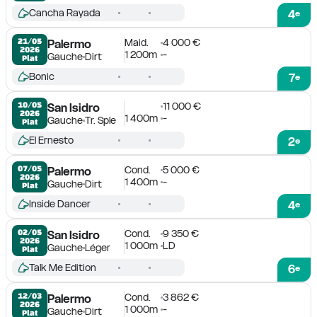
Cancha Rayada
4
e
Maid.
4 000 €
21/05

Palermo
2026
1 200m
-
Gauche
Dirt
Plat
Bonic
7
e
11 000 €
10/05

San Isidro
2026
1 400m
-
Gauche
Tr. Sple
Plat
El Ernesto
2
e
Cond.
5 000 €
07/05

Palermo
2026
1 400m
-
Gauche
Dirt
Plat
Inside Dancer
4
e
Cond.
9 350 €
02/05

San Isidro
2026
1 000m
LD
Gauche
Léger
Plat
Talk Me Edition
6
e
Cond.
3 862 €
12/03

Palermo
2026
1 000m
-
Gauche
Dirt
Plat