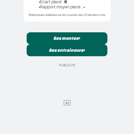
Ecart placé
 : 
6
Rapport moyen placé
 : 
-
Statistiques réalisées sur les courses des 12 derniers mois.
Ses montes
Ses entraîneurs