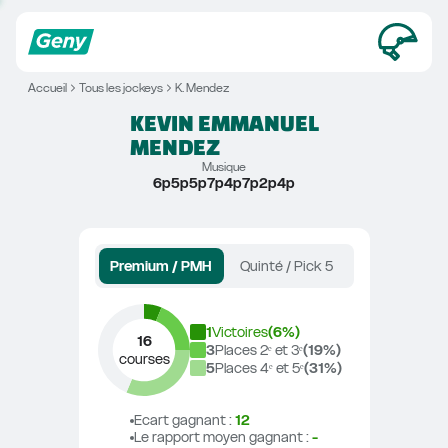
Accueil
Tous les jockeys
K. Mendez
KEVIN EMMANUEL
MENDEZ
Musique
6p5p5p7p4p7p2p4p
Premium / PMH
Quinté / Pick 5
1
Victoires
(
6
%)
16
3
Places 2ᵉ et 3ᵉ
(
19
%)
courses
5
Places 4ᵉ et 5ᵉ
(
31
%)
Ecart gagnant
 : 
12
Le rapport moyen gagnant
 : 
-