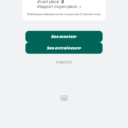
Ecart placé
 : 
2
Rapport moyen placé
 : 
-
Statistiques réalisées sur les courses des 12 derniers mois.
Ses montes
Ses entraîneurs