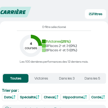
CARRIÈRE
Filtres
0 filtre sélectionné
1
Victoires
(
25
%)
4
0
Places 2ᵉ et 3ᵉ
(
0
%)
courses
0
Places 4ᵉ et 5ᵉ
(
0
%)
Les 100 dernières performances des 12 derniers mois.
Toutes
Victoires
Dans les 3
Dans les 5
Trier par :
Date
Spécialité
Cheval
Hippodrome
Corde