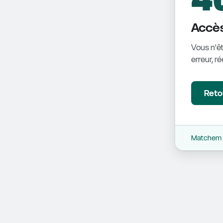
Accès
Vous n'êt
erreur, r
Retou
Matchem -