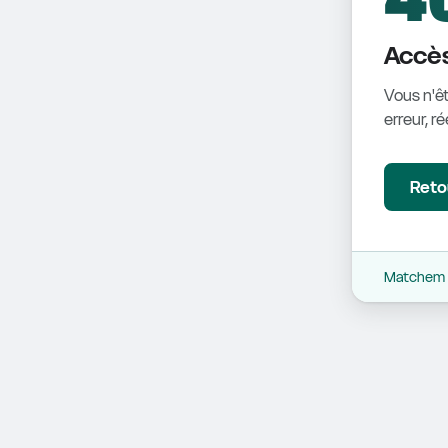
Accès
Vous n'êt
erreur, r
Retou
Matchem -