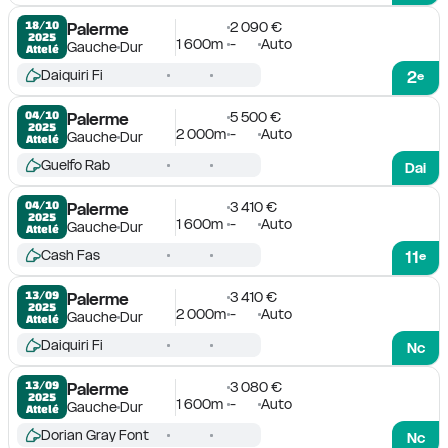
2 090 €
18/10

Palerme
2025
1 600m
-
Auto
Gauche
Dur
Attelé
Daiquiri Fi
2
e
5 500 €
04/10

Palerme
2025
2 000m
-
Auto
Gauche
Dur
Attelé
Guelfo Rab
Dai
3 410 €
04/10

Palerme
2025
1 600m
-
Auto
Gauche
Dur
Attelé
Cash Fas
11
e
3 410 €
13/09

Palerme
2025
2 000m
-
Auto
Gauche
Dur
Attelé
Daiquiri Fi
Nc
3 080 €
13/09

Palerme
2025
1 600m
-
Auto
Gauche
Dur
Attelé
Dorian Gray Font
Nc