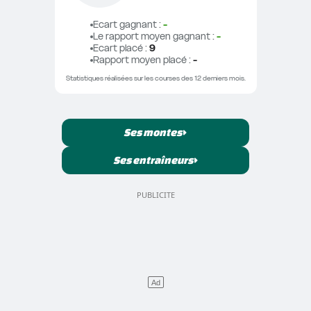
Ecart gagnant
 : 
-
Le rapport moyen gagnant
 : 
-
Ecart placé
 : 
9
Rapport moyen placé
 : 
-
Statistiques réalisées sur les courses des 12 derniers mois.
Ses montes
Ses entraîneurs