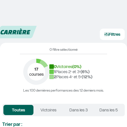
CARRIÈRE
Filtres
0 filtre sélectionné
0
Victoires
(
0
%)
17
1
Places 2ᵉ et 3ᵉ
(
6
%)
courses
2
Places 4ᵉ et 5ᵉ
(
12
%)
Les 100 dernières performances des 12 derniers mois.
Toutes
Victoires
Dans les 3
Dans les 5
Trier par :