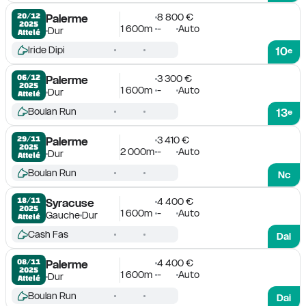
8 800 €
20/12

Palerme
2025
1 600m
-
Auto
Dur
Attelé
Iride Dipi
10
e
3 300 €
06/12

Palerme
2025
1 600m
-
Auto
Dur
Attelé
Boulan Run
13
e
3 410 €
29/11

Palerme
2025
2 000m
-
Auto
Dur
Attelé
Boulan Run
Nc
4 400 €
18/11

Syracuse
2025
1 600m
-
Auto
Gauche
Dur
Attelé
Cash Fas
Dai
4 400 €
08/11

Palerme
2025
1 600m
-
Auto
Dur
Attelé
Boulan Run
Dai