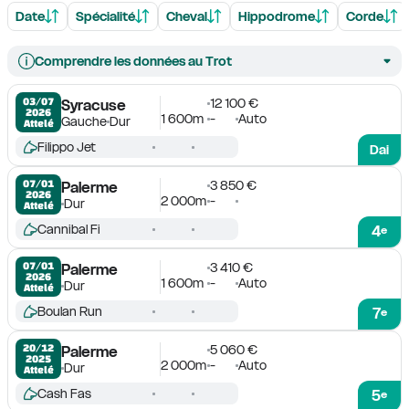
Date
Spécialité
Cheval
Hippodrome
Corde
Comprendre les données au Trot
12 100 €
03/07

Syracuse
2026
1 600m
-
Auto
Gauche
Dur
Attelé
Filippo Jet
Dai
3 850 €
07/01

Palerme
2026
2 000m
-
Dur
Attelé
Cannibal Fi
4
e
3 410 €
07/01

Palerme
2026
1 600m
-
Auto
Dur
Attelé
Boulan Run
7
e
5 060 €
20/12

Palerme
2025
2 000m
-
Auto
Dur
Attelé
Cash Fas
5
e