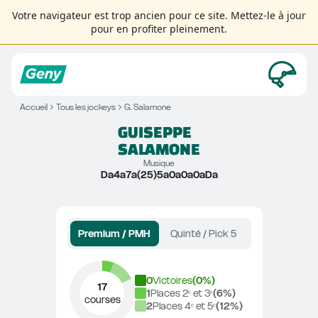
Votre navigateur est trop ancien pour ce site. Mettez-le à jour
pour en profiter pleinement.
Accueil
Tous les jockeys
G. Salamone
GUISEPPE
SALAMONE
Musique
Da4a7a(25)5a0a0a0aDa
Premium / PMH
Quinté / Pick 5
0
Victoires
(
0
%)
17
1
Places 2ᵉ et 3ᵉ
(
6
%)
courses
2
Places 4ᵉ et 5ᵉ
(
12
%)