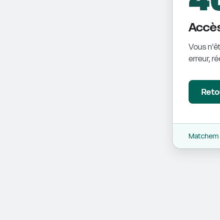
Accès
Vous n'êt
erreur, r
Retou
Matchem -