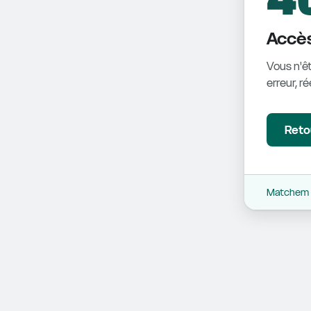
Accès
Vous n'êt
erreur, r
Retou
Matchem -