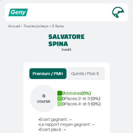
Accueil
Tous les jockeys
S. Spina
SALVATORE
SPINA
Inédit
Premium / PMH
Quinté / Pick 5
0
Victoires
(
0
%)
0
0
Places 2ᵉ et 3ᵉ
(
0
%)
course
0
Places 4ᵉ et 5ᵉ
(
0
%)
Ecart gagnant
 : 
-
Le rapport moyen gagnant
 : 
-
Ecart placé
 : 
-