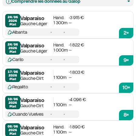
Comprendre les données au Galop
Hand.
3 915 €
24/06

Valparaiso
2026
1 300m
-
Gauche
Léger
Plat
Albanta
2
e
Hand.
1 822 €
24/06

Valparaiso
2026
1 000m
-
Gauche
Léger
Plat
Carilo
9
e
1 803 €
17/06

Valparaiso
2026
1 100m
-
Gauche
Dirt
Plat
Regalito
10
e
4 096 €
10/06

Valparaiso
2026
1 100m
-
Gauche
Dirt
Plat
Cuando Vuelves
8
e
Hand.
1 890 €
08/06

Valparaiso
2026
1 100m
-
Gauche
Dirt
Plat