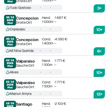
1 000m
-
Droite
Dirt
Plat
Tudo Gostoso
3
e
Hand.
1 687 €
30/12

Concepcion
2025
1 000m
-
Droite
Dirt
Plat
Copayapu
10
e
Cond.
4 050 €
30/12

Concepcion
2025
1 400m
-
Droite
Dirt
Plat
Mi Nina Querida
6
e
Hand.
1 771 €
22/12

Valparaiso
2025
1 100m
-
Gauche
Dirt
Plat
Alives
10
e
Cond.
1 771 €
22/12

Valparaiso
2025
1 100m
-
Gauche
Dirt
Plat
Majnun Amyra
12
e
Hand.
2 103 €
12/12

Santiago
2025