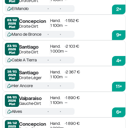
Droite
Dirt
Plat
El Manolo
2
e
Hand.
1 552 €
03/02

Concepcion
2026
1 100m
-
Droite
Dirt
Plat
Mano de Bronce
9
e
Hand.
2 103 €
23/01

Santiago
2026
1 000m
-
Droite
Dirt
Plat
Cable A Tierra
4
e
Hand.
2 367 €
16/01

Santiago
2026
1 100m
-
Droite
Léger
Plat
Hier Ancore
11
e
Hand.
1 890 €
04/01

Valparaiso
2026
1 100m
-
Gauche
Dirt
Plat
Alives
6
e
Hand.
1 890 €
30/12

Concepcion
2025