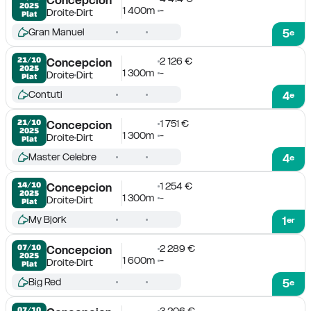
2025
1 400m
-
Droite
Dirt
Plat
Gran Manuel
5
e
2 126 €
21/10

Concepcion
2025
1 300m
-
Droite
Dirt
Plat
Contuti
4
e
1 751 €
21/10

Concepcion
2025
1 300m
-
Droite
Dirt
Plat
Master Celebre
4
e
1 254 €
14/10

Concepcion
2025
1 300m
-
Droite
Dirt
Plat
My Bjork
1
er
2 289 €
07/10

Concepcion
2025
1 600m
-
Droite
Dirt
Plat
Big Red
5
e
3 206 €
07/10
