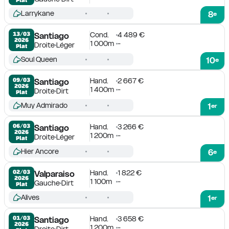
Larrykane
8
e
Cond.
4 489 €
13/03

Santiago
2026
1 000m
-
Droite
Léger
Plat
Soul Queen
10
e
Hand.
2 667 €
09/03

Santiago
2026
1 400m
-
Droite
Dirt
Plat
Muy Admirado
1
er
Hand.
3 266 €
06/03

Santiago
2026
1 200m
-
Droite
Léger
Plat
Hier Ancore
6
e
Hand.
1 822 €
02/03

Valparaiso
2026
1 100m
-
Gauche
Dirt
Plat
Alives
1
er
Hand.
3 658 €
01/03

Santiago
2026
1 200m
-
Droite
Dirt