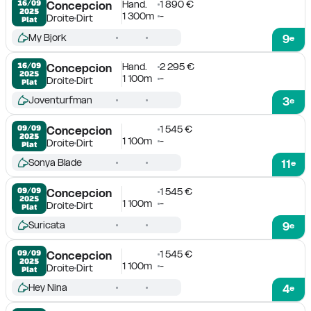
Hand.
1 890 €
16/09

Concepcion
2025
1 300m
-
Droite
Dirt
Plat
My Bjork
9
e
Hand.
2 295 €
16/09

Concepcion
2025
1 100m
-
Droite
Dirt
Plat
Joventurfman
3
e
1 545 €
09/09

Concepcion
2025
1 100m
-
Droite
Dirt
Plat
Sonya Blade
11
e
1 545 €
09/09

Concepcion
2025
1 100m
-
Droite
Dirt
Plat
Suricata
9
e
1 545 €
09/09

Concepcion
2025
1 100m
-
Droite
Dirt
Plat
Hey Nina
4
e