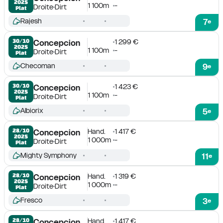
2025
1 100m
-
Droite
Dirt
Plat
Rajesh
7
e
1 299 €
30/10

Concepcion
2025
1 100m
-
Droite
Dirt
Plat
Checoman
9
e
1 423 €
30/10

Concepcion
2025
1 100m
-
Droite
Dirt
Plat
Albiorix
5
e
Hand.
1 417 €
28/10

Concepcion
2025
1 000m
-
Droite
Dirt
Plat
Mighty Symphony
11
e
Hand.
1 319 €
28/10

Concepcion
2025
1 000m
-
Droite
Dirt
Plat
Fresco
3
e
Hand.
1 417 €
28/10

Concepcion