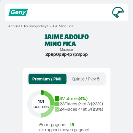
Accueil
Tous les jockeys
J. A. Mino Fica
JAIME ADOLFO
MINO FICA
Musique
2p9p0p8p4p7p3p5p
Premium / PMH
Quinté / Pick 5
4
Victoires
(
4
%)
101
23
Places 2ᵉ et 3ᵉ
(
23
%)
courses
24
Places 4ᵉ et 5ᵉ
(
23
%)
Ecart gagnant
 : 
15
Le rapport moyen gagnant
 : 
-