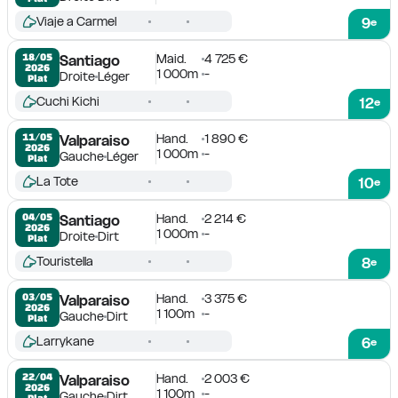
Viaje a Carmel
9
e
Maid.
4 725 €
18/05

Santiago
2026
1 000m
-
Droite
Léger
Plat
Cuchi Kichi
12
e
Hand.
1 890 €
11/05

Valparaiso
2026
1 000m
-
Gauche
Léger
Plat
La Tote
10
e
Hand.
2 214 €
04/05

Santiago
2026
1 000m
-
Droite
Dirt
Plat
Touristella
8
e
Hand.
3 375 €
03/05

Valparaiso
2026
1 100m
-
Gauche
Dirt
Plat
Larrykane
6
e
Hand.
2 003 €
22/04

Valparaiso
2026
1 100m
-
Gauche
Dirt
Plat