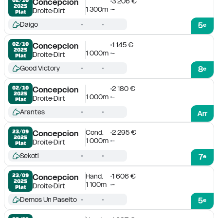
3 206 €
Concepcion
2025
1 300m
-
Droite
Dirt
Plat
Daigo
5
e
1 145 €
02/10

Concepcion
2025
1 000m
-
Droite
Dirt
Plat
Good Victory
8
e
2 180 €
02/10

Concepcion
2025
1 000m
-
Droite
Dirt
Plat
Arantes
Arr
Cond.
2 295 €
23/09

Concepcion
2025
1 000m
-
Droite
Dirt
Plat
Sekoti
7
e
Hand.
1 606 €
23/09

Concepcion
2025
1 100m
-
Droite
Dirt
Plat
Demos Un Paseito
5
e