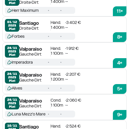
1 400m
-
Droite
Dirt
Plat
Herr Maximum
11
e
Hand.
3 402 €
01/12

Santiago
2025
1 400m
-
Droite
Dirt
Plat
Forbes
8
e
Hand.
1 912 €
24/11

Valparaiso
2025
1 100m
-
Gauche
Dirt
Plat
Imperadora
4
e
Hand.
2 207 €
24/11

Valparaiso
2025
1 200m
-
Gauche
Dirt
Plat
Alives
5
e
Cond.
2 060 €
24/11

Valparaiso
2025
1 100m
-
Gauche
Dirt
Plat
Luna Mezz'o Mare
9
e
Hand.
2 524 €
10/11

Santiago
2025