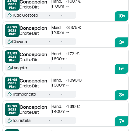
Hand.
1 687 €
23/09

Concepcion
2025
1 100m
-
Droite
Dirt
Plat
Tudo Gostoso
10
e
Maid.
3 375 €
23/09

Concepcion
2025
1 100m
-
Droite
Dirt
Plat
Claveria
3
e
Hand.
1 721 €
23/09

Concepcion
2025
1 600m
-
Droite
Dirt
Plat
Lyngote
5
e
Hand.
1 890 €
16/09

Concepcion
2025
1 000m
-
Droite
Dirt
Plat
Tromboncito
3
e
Hand.
1 319 €
16/09

Concepcion
2025
1 400m
-
Droite
Dirt
Plat
Touristella
7
e