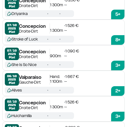
Concepcion
2025
1 300m
-
Droite
Dirt
Plat
Driyanka
5
e
1 526 €
07/10

Concepcion
2025
1 300m
-
Droite
Dirt
Plat
Stroke of Luck
8
e
1 090 €
07/10

Concepcion
2025
900m
-
Droite
Dirt
Plat
She Is So Nice
3
e
Hand.
1 667 €
06/10

Valparaiso
2025
1 100m
-
Gauche
Dirt
Plat
Alives
2
e
1 526 €
02/10

Concepcion
2025
1 300m
-
Droite
Dirt
Plat
Huichamilla
3
e
02/10
