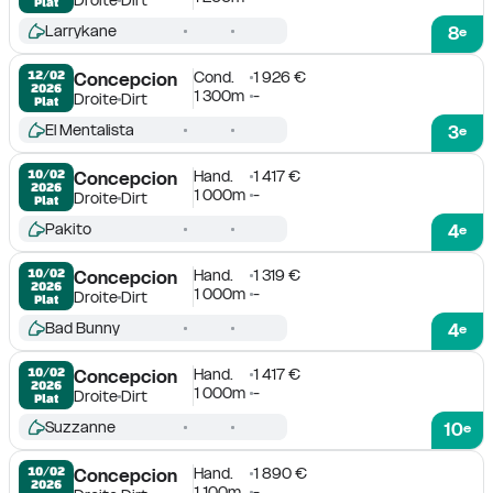
Plat
Larrykane
8
e
Cond.
1 926 €
12/02

Concepcion
2026
1 300m
-
Droite
Dirt
Plat
El Mentalista
3
e
Hand.
1 417 €
10/02

Concepcion
2026
1 000m
-
Droite
Dirt
Plat
Pakito
4
e
Hand.
1 319 €
10/02

Concepcion
2026
1 000m
-
Droite
Dirt
Plat
Bad Bunny
4
e
Hand.
1 417 €
10/02

Concepcion
2026
1 000m
-
Droite
Dirt
Plat
Suzzanne
10
e
Hand.
1 890 €
10/02

Concepcion
2026
1 100m
-