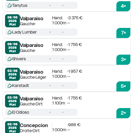
Tanytus
4
e
Hand.
3 375 €
08/06

Valparaiso
2026
1 000m
-
Gauche
Plat
Lady Lumber
7
e
Hand.
1 755 €
08/06

Valparaiso
2026
1 000m
-
Gauche
Plat
Shivers
3
e
Hand.
1 957 €
03/06

Valparaiso
2026
1 000m
-
Gauche
Léger
Plat
Karstadt
5
e
Hand.
1 755 €
03/06

Valparaiso
2026
1 100m
-
Gauche
Dirt
Plat
El Odioso
2
e
986 €
02/06

Concepcion
2026
1 000m
-
Droite
Dirt
Plat