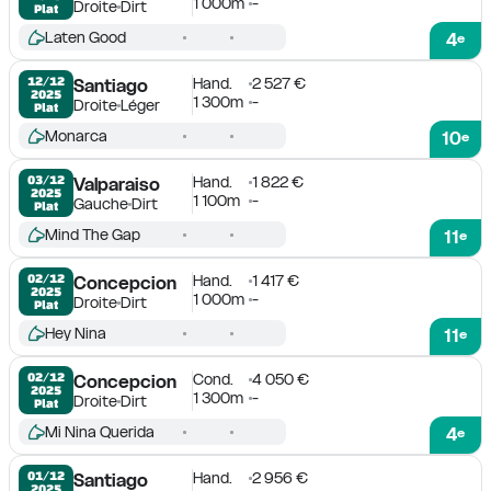
1 000m
-
Droite
Dirt
Plat
Laten Good
4
e
Hand.
2 527 €
12/12

Santiago
2025
1 300m
-
Droite
Léger
Plat
Monarca
10
e
Hand.
1 822 €
03/12

Valparaiso
2025
1 100m
-
Gauche
Dirt
Plat
Mind The Gap
11
e
Hand.
1 417 €
02/12

Concepcion
2025
1 000m
-
Droite
Dirt
Plat
Hey Nina
11
e
Cond.
4 050 €
02/12

Concepcion
2025
1 300m
-
Droite
Dirt
Plat
Mi Nina Querida
4
e
Hand.
2 956 €
01/12

Santiago
2025