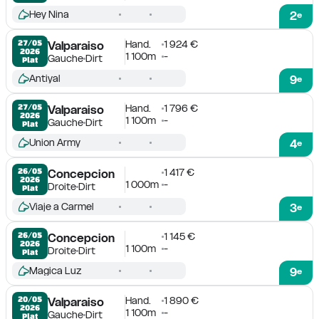
Hey Nina
2
e
Hand.
1 924 €
27/05

Valparaiso
2026
1 100m
-
Gauche
Dirt
Plat
Antiyal
9
e
Hand.
1 796 €
27/05

Valparaiso
2026
1 100m
-
Gauche
Dirt
Plat
Union Army
4
e
1 417 €
26/05

Concepcion
2026
1 000m
-
Droite
Dirt
Plat
Viaje a Carmel
3
e
1 145 €
26/05

Concepcion
2026
1 100m
-
Droite
Dirt
Plat
Magica Luz
9
e
Hand.
1 890 €
20/05

Valparaiso
2026
1 100m
-
Gauche
Dirt
Plat