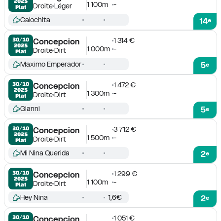
2025
1 100m
-
Droite
Léger
Plat
Calochita
14
e
1 314 €
30/10

Concepcion
2025
1 000m
-
Droite
Dirt
Plat
Maximo Emperador
5
e
1 472 €
30/10

Concepcion
2025
1 300m
-
Droite
Dirt
Plat
Gianni
5
e
3 712 €
30/10

Concepcion
2025
1 500m
-
Droite
Dirt
Plat
Mi Nina Querida
2
e
1 299 €
30/10

Concepcion
2025
1 100m
-
Droite
Dirt
Plat
Hey Nina
1,6€
2
e
1 051 €
30/10

Concepcion