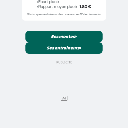
Ecart placé
 : 
-
Rapport moyen placé
 : 
1.80 €
Statistiques réalisées sur les courses des 12 derniers mois.
Ses montes
Ses entraîneurs