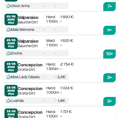
Union Army
7
e
Hand.
1 890 €
20/05

Valparaiso
2026
1 100m
-
Gauche
Dirt
Plat
Mala Memoria
1
er
Maid.
1 620 €
20/05

Valparaiso
2026
1 100m
-
Gauche
Dirt
Plat
Ericina
10
e
Hand.
2 754 €
19/05

Concepcion
2026
1 300m
-
Droite
Dirt
Plat
Miss Lady Classic
2,4€
3
e
Hand.
1 024 €
19/05

Concepcion
2026
1 000m
-
Droite
Dirt
Plat
Ludmila
1,4€
3
e
Hand.
1 721 €
19/05

Concepcion
2026
1 100m
-
Droite
Dirt
Plat