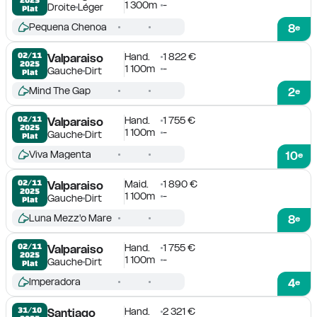
1 300m
-
Droite
Léger
Plat
Pequena Chenoa
8
e
Hand.
1 822 €
02/11

Valparaiso
2025
1 100m
-
Gauche
Dirt
Plat
Mind The Gap
2
e
Hand.
1 755 €
02/11

Valparaiso
2025
1 100m
-
Gauche
Dirt
Plat
Viva Magenta
10
e
Maid.
1 890 €
02/11

Valparaiso
2025
1 100m
-
Gauche
Dirt
Plat
Luna Mezz'o Mare
8
e
Hand.
1 755 €
02/11

Valparaiso
2025
1 100m
-
Gauche
Dirt
Plat
Imperadora
4
e
Hand.
2 321 €
31/10

Santiago