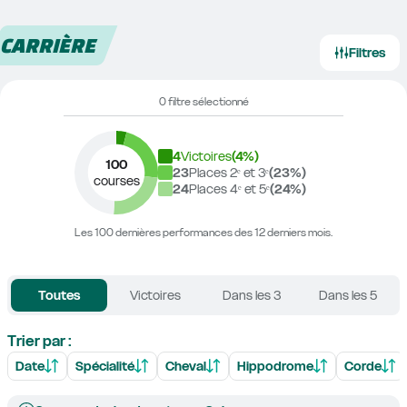
CARRIÈRE
Filtres
0 filtre sélectionné
4
Victoires
(
4
%)
100
23
Places 2ᵉ et 3ᵉ
(
23
%)
courses
24
Places 4ᵉ et 5ᵉ
(
24
%)
Les 100 dernières performances des 12 derniers mois.
Toutes
Victoires
Dans les 3
Dans les 5
Trier par :
Date
Spécialité
Cheval
Hippodrome
Corde