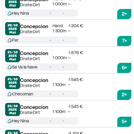
2025
1 000m
-
Droite
Dirt
Plat
Hey Nina
2
e
Hand.
1 204 €
28/10

Concepcion
2025
1 300m
-
Droite
Dirt
Plat
Fer
7
e
1 876 €
21/10

Concepcion
2025
1 000m
-
Droite
Dirt
Plat
Se Va la Nave
6
e
1 545 €
21/10

Concepcion
2025
1 100m
-
Droite
Dirt
Plat
Checoman
2
e
1 545 €
21/10

Concepcion
2025
1 100m
-
Droite
Dirt
Plat
Hey Nina
5
e
4 414 €
21/10

Concepcion