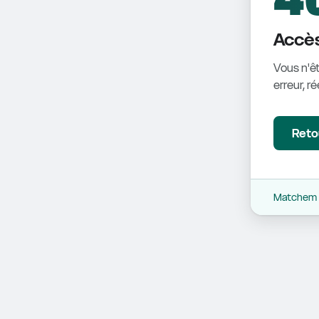
Accès
Vous n'êt
erreur, r
Retou
Matchem -