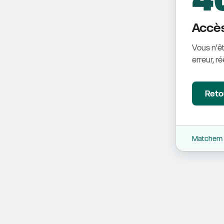
Accès
Vous n'êt
erreur, r
Retou
Matchem -