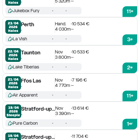
5 320m
-
Haies
Jukebox Fury
11
e
Hand.
10 534 €
23/04

Perth
2026
4 030m
-
Haies
La Vish
3
e
Nov
10 533 €
22/04

Taunton
2026
3 800m
-
Haies
Lake Tiberias
2
e
Nov
7 196 €
21/04

Ffos Las
2026
4 770m
-
Haies
Air Apparent
11
e
Nov
13 614 €
19/04

Stratford-upon-Avon
2026
3 390m
-
Steeple
Pure Carbon
1
er
11 704 €
19/04

Stratford-upon-Avon
2026