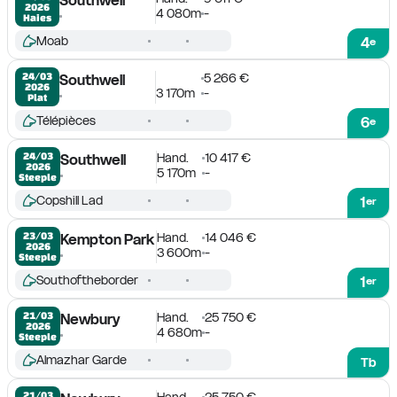
2026
4 080m
-
Haies
Moab
4
e
5 266 €
24/03

Southwell
2026
3 170m
-
Plat
Télépièces
6
e
Hand.
10 417 €
24/03

Southwell
2026
5 170m
-
Steeple
Copshill Lad
1
er
Hand.
14 046 €
23/03

Kempton Park
2026
3 600m
-
Steeple
Southoftheborder
1
er
Hand.
25 750 €
21/03

Newbury
2026
4 680m
-
Steeple
Almazhar Garde
Tb
Hand.
25 750 €
21/03
