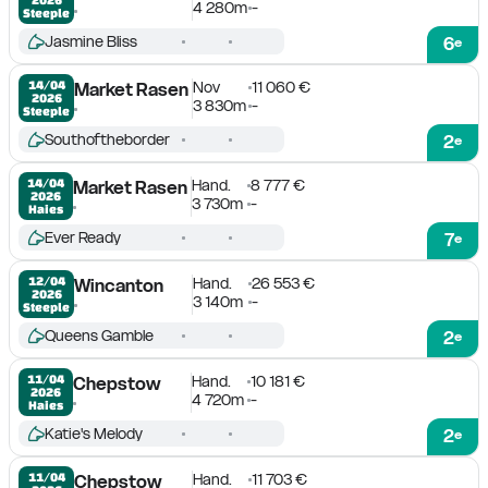
4 280m
-
Steeple
Jasmine Bliss
6
e
Nov
11 060 €
14/04

Market Rasen
2026
3 830m
-
Steeple
Southoftheborder
2
e
Hand.
8 777 €
14/04

Market Rasen
2026
3 730m
-
Haies
Ever Ready
7
e
Hand.
26 553 €
12/04

Wincanton
2026
3 140m
-
Steeple
Queens Gamble
2
e
Hand.
10 181 €
11/04

Chepstow
2026
4 720m
-
Haies
Katie's Melody
2
e
Hand.
11 703 €
11/04

Chepstow