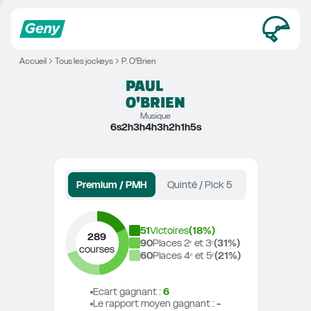
Accueil
Tous les jockeys
P. O'Brien
PAUL
O'BRIEN
Musique
6s2h3h4h3h2h1h5s
Premium / PMH
Quinté / Pick 5
51
Victoires
(
18
%)
289
90
Places 2ᵉ et 3ᵉ
(
31
%)
courses
60
Places 4ᵉ et 5ᵉ
(
21
%)
Ecart gagnant
 : 
6
Le rapport moyen gagnant
 : 
-