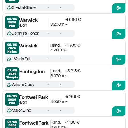
Crystal Glade
5
e
4 680 €
09/05

Warwick
2026
3 200m
-
Bon
Plat
Dennis's Honor
2
e
Hand.
11 703 €
09/05

Warwick
2026
4 200m
-
Haies
Il Va de Soi
1
er
Hand.
15 215 €
07/05

Huntingdon
2026
3 970m
-
Steeple
William Cody
4
e
5 266 €
06/05

Fontwell Park
2026
3 550m
-
Bon
Plat
Major Dino
3
e
Hand.
7 196 €
06/05

Fontwell Park
2026
3 900m
-