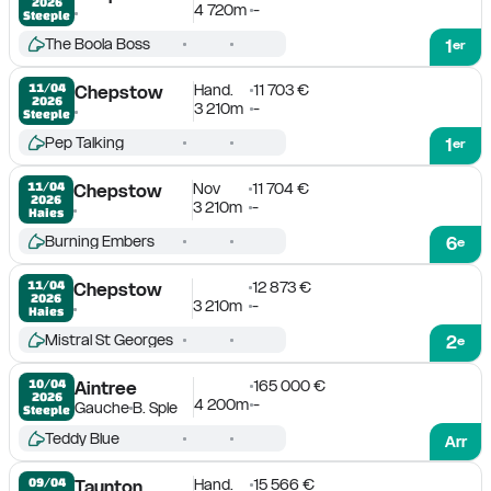
2026
4 720m
-
Steeple
The Boola Boss
1
er
Hand.
11 703 €
11/04

Chepstow
2026
3 210m
-
Steeple
Pep Talking
1
er
Nov
11 704 €
11/04

Chepstow
2026
3 210m
-
Haies
Burning Embers
6
e
12 873 €
11/04

Chepstow
2026
3 210m
-
Haies
Mistral St Georges
2
e
165 000 €
10/04

Aintree
2026
4 200m
-
Gauche
B. Sple
Steeple
Teddy Blue
Arr
Hand.
15 566 €
09/04

Taunton