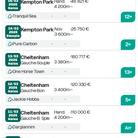
Hand.
46 821 €
14/03

Kempton Park
2026
4 200m
-
Haies
Tranquil Sea
12
e
Nov
25 750 €
14/03

Kempton Park
2026
3 600m
-
Steeple
Pure Carbon
2
e
180 717 €
13/03

Cheltenham
2026
3 380m
-
Gauche
Souple
Haies
One Horse Town
13
e
120 330 €
12/03

Cheltenham
2026
3 400m
-
Gauche
Bon
Haies
Jackie Hobbs
5
e
Hand.
110 000 €
11/03

Cheltenham
2026
4 200m
-
Gauche
B. Sple
Haies
Dargiannini
Arr