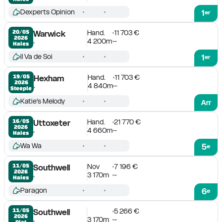
Dexperts Opinion
1
er
Hand.
11 703 €
20/05

Warwick
2026
4 200m
-
Haies
Il Va de Soi
1
er
Hand.
11 703 €
19/05

Hexham
2026
4 840m
-
Steeple
Katie's Melody
Arr
Hand.
21 770 €
16/05

Uttoxeter
2026
4 660m
-
Haies
Wa Wa
5
e
Nov
7 196 €
11/05

Southwell
2026
3 170m
-
Haies
Paragon
6
e
5 266 €
11/05

Southwell
2026
3 170m
-
Plat