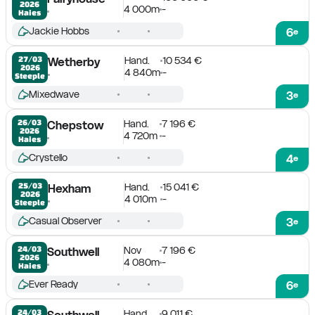
2026
4 000m
-
Haies
Jackie Hobbs
6
e
Hand.
10 534 €
27/03

Wetherby
2026
4 840m
-
Steeple
Mixedwave
3
e
Hand.
7 196 €
26/03

Chepstow
2026
4 720m
-
Haies
Crystello
4
e
Hand.
15 041 €
25/03

Hexham
2026
4 010m
-
Steeple
Casual Observer
3
e
Nov
7 196 €
24/03

Southwell
2026
4 080m
-
Haies
Ever Ready
6
e
Hand.
9 011 €
24/03

Southwell