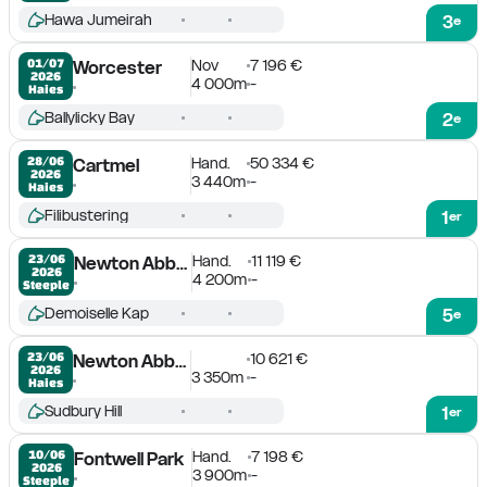
Hawa Jumeirah
3
e
Nov
7 196 €
01/07

Worcester
2026
4 000m
-
Haies
Ballylicky Bay
2
e
Hand.
50 334 €
28/06

Cartmel
2026
3 440m
-
Haies
Filibustering
1
er
Hand.
11 119 €
23/06

Newton Abbot
2026
4 200m
-
Steeple
Demoiselle Kap
5
e
10 621 €
23/06

Newton Abbot
2026
3 350m
-
Haies
Sudbury Hill
1
er
Hand.
7 198 €
10/06

Fontwell Park
2026
3 900m
-
Steeple