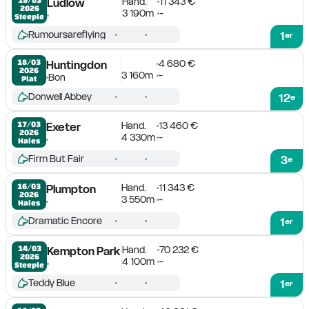
Hand.
11 343 €
Ludlow
2026
3 190m
-
Steeple
Rumoursareflying
1
er
4 680 €
18/03

Huntingdon
2026
3 160m
-
Bon
Plat
Donwell Abbey
12
e
Hand.
13 460 €
17/03

Exeter
2026
4 330m
-
Haies
Firm But Fair
3
e
Hand.
11 343 €
16/03

Plumpton
2026
3 550m
-
Haies
Dramatic Encore
1
er
Hand.
70 232 €
14/03

Kempton Park
2026
4 100m
-
Steeple
Teddy Blue
1
er