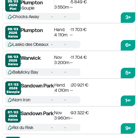
5 849 €
09/03

Plumpton
2026
3 550m
-
Souple
Plat
Chocks Away
3
e
Hand.
11 703 €
09/03

Plumpton
2026
4 110m
-
Haies
Lasko des Obeaux
6
e
Nov
11 704 €
08/03

Warwick
2026
3 200m
-
Haies
Ballylicky Bay
5
e
Hand.
20 921 €
07/03

Sandown Park
2026
4 010m
-
Steeple
Norn Iron
1
er
Nov
93 322 €
07/03

Sandown Park
2026
3 960m
-
Haies
Roi du Risk
9
e