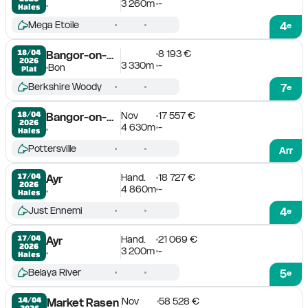
3 260m
-
Haies
Mega Etoile
4
e
8 193 €
18/04

Bangor-on-Dee
2026
3 330m
-
Bon
Plat
Berkshire Woody
7
e
Nov
17 557 €
18/04

Bangor-on-Dee
2026
4 630m
-
Haies
Pottersville
Arr
Hand.
18 727 €
17/04

Ayr
2026
4 860m
-
Haies
Just Ennemi
4
e
Hand.
21 069 €
17/04

Ayr
2026
3 200m
-
Haies
Belaya River
5
e
Nov
58 528 €
14/04

Market Rasen
2026