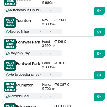
2026
5 680m
-
Steeple
Autonomous Cloud
6
e
Nov
11 704 €
09/04

Taunton
2026
3 300m
-
Haies
Secret Sniper
2
e
Hand.
7 196 €
08/04

Fontwell Park
2026
3 550m
-
Haies
Ballylicky Bay
5
e
Hand.
9 011 €
08/04

Fontwell Park
2026
3 830m
-
Haies
Herbygoesbananas
3
e
Hand.
76 087 €
06/04

Plumpton
2026
5 700m
-
Steeple
Tommie Beau
6
e
100 000 €
05/04

Fairyhouse