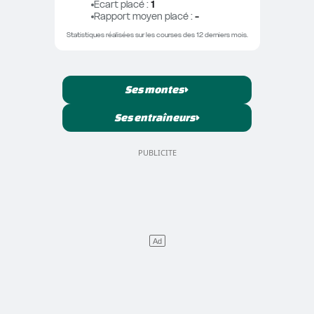
Ecart placé
 : 
1
Rapport moyen placé
 : 
-
Statistiques réalisées sur les courses des 12 derniers mois.
Ses montes
Ses entraîneurs