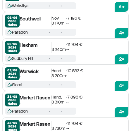
Wellwillya
Arr
Nov
7 196 €
09/06

Southwell
2026
3 170m
-
Haies
Paragon
4
e
11 704 €
06/06

Hexham
2026
3 240m
-
Haies
Sudbury Hill
2
e
Hand.
10 533 €
03/06

Warwick
2026
3 200m
-
Haies
Siorai
4
e
Hand.
7 898 €
28/05

Market Rasen
2026
3 310m
-
Haies
Paragon
4
e
11 704 €
28/05

Market Rasen
2026
3 730m
-
Haies