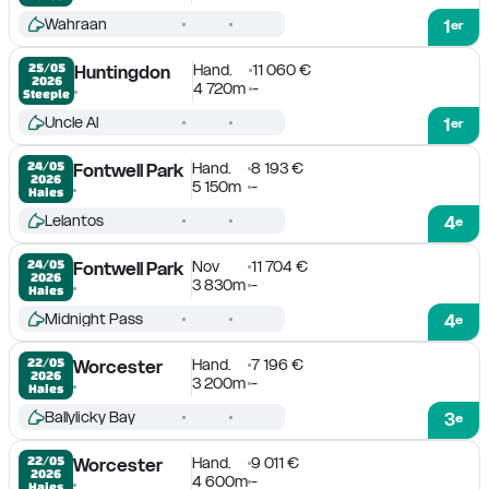
Wahraan
1
er
Hand.
11 060 €
25/05

Huntingdon
2026
4 720m
-
Steeple
Uncle Al
1
er
Hand.
8 193 €
24/05

Fontwell Park
2026
5 150m
-
Haies
Lelantos
4
e
Nov
11 704 €
24/05

Fontwell Park
2026
3 830m
-
Haies
Midnight Pass
4
e
Hand.
7 196 €
22/05

Worcester
2026
3 200m
-
Haies
Ballylicky Bay
3
e
Hand.
9 011 €
22/05

Worcester
2026
4 600m
-
Haies