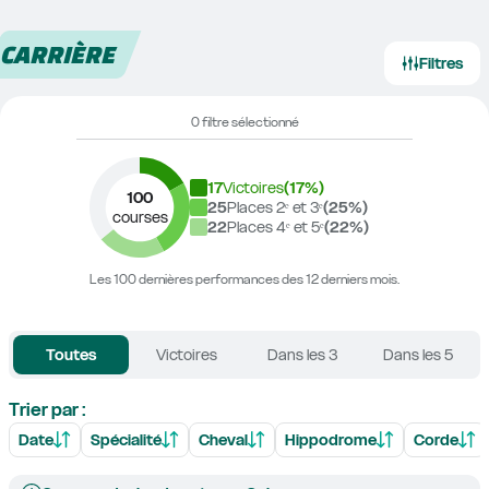
CARRIÈRE
Filtres
0 filtre sélectionné
17
Victoires
(
17
%)
100
25
Places 2ᵉ et 3ᵉ
(
25
%)
courses
22
Places 4ᵉ et 5ᵉ
(
22
%)
Les 100 dernières performances des 12 derniers mois.
Toutes
Victoires
Dans les 3
Dans les 5
Trier par :
Date
Spécialité
Cheval
Hippodrome
Corde