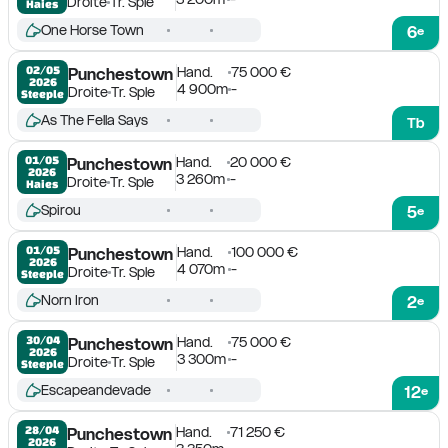
Droite
Tr. Sple
Haies
One Horse Town
6
e
Hand.
75 000 €
02/05

Punchestown
2026
4 900m
-
Droite
Tr. Sple
Steeple
As The Fella Says
Tb
Hand.
20 000 €
01/05

Punchestown
2026
3 260m
-
Droite
Tr. Sple
Haies
Spirou
5
e
Hand.
100 000 €
01/05

Punchestown
2026
4 070m
-
Droite
Tr. Sple
Steeple
Norn Iron
2
e
Hand.
75 000 €
30/04

Punchestown
2026
3 300m
-
Droite
Tr. Sple
Steeple
Escapeandevade
12
e
Hand.
71 250 €
28/04

Punchestown
2026