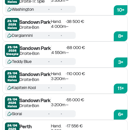
3 350m
-
Droite
Tr. Sple
Haies
Washington
10
e
Hand.
38 500 €
25/04

Sandown Park
2026
4 000m
-
Droite
Bon
Haies
Dargiannini
8
e
88 000 €
25/04

Sandown Park
2026
4 550m
-
Droite
Bon
Steeple
Teddy Blue
3
e
Hand.
110 000 €
25/04

Sandown Park
2026
3 200m
-
Droite
Bon
Haies
Kapitein Kool
11
e
55 000 €
25/04

Sandown Park
2026
3 200m
-
Droite
Bon
Haies
Siorai
6
e
Hand.
17 556 €
24/04

Perth
2026