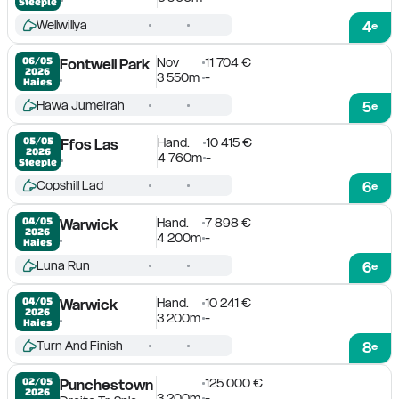
Steeple
Wellwillya
4
e
Nov
11 704 €
06/05

Fontwell Park
2026
3 550m
-
Haies
Hawa Jumeirah
5
e
Hand.
10 415 €
05/05

Ffos Las
2026
4 760m
-
Steeple
Copshill Lad
6
e
Hand.
7 898 €
04/05

Warwick
2026
4 200m
-
Haies
Luna Run
6
e
Hand.
10 241 €
04/05

Warwick
2026
3 200m
-
Haies
Turn And Finish
8
e
125 000 €
02/05

Punchestown
2026
3 200m
-