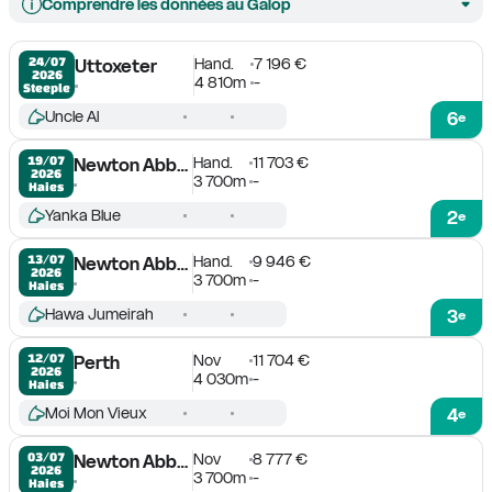
Comprendre les données au Galop
Hand.
7 196 €
24/07

Uttoxeter
2026
4 810m
-
Steeple
Uncle Al
6
e
Hand.
11 703 €
19/07

Newton Abbot
2026
3 700m
-
Haies
Yanka Blue
2
e
Hand.
9 946 €
13/07

Newton Abbot
2026
3 700m
-
Haies
Hawa Jumeirah
3
e
Nov
11 704 €
12/07

Perth
2026
4 030m
-
Haies
Moi Mon Vieux
4
e
Nov
8 777 €
03/07

Newton Abbot
2026
3 700m
-
Haies