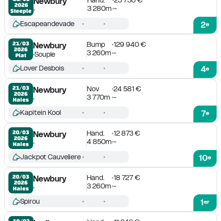
Newbury
2026
3 280m
-
Steeple
Escapeandevade
2
e
Bump
129 940 €
21/03

Newbury
2026
3 260m
-
Souple
Plat
Lover Desbois
4
e
Nov
24 581 €
21/03

Newbury
2026
3 770m
-
Haies
Kapitein Kool
7
e
Hand.
12 873 €
20/03

Newbury
2026
4 850m
-
Haies
Jackpot Cauveliere
10
e
Hand.
18 727 €
20/03

Newbury
2026
3 260m
-
Haies
Spirou
1
er
19/03
