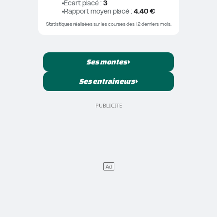
Ecart placé
 : 
3
Rapport moyen placé
 : 
4.40 €
Statistiques réalisées sur les courses des 12 derniers mois.
Ses montes
Ses entraîneurs