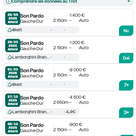
Comprendre les données au Trot
1 400 €
26/04

Son Pardo
2026
2 150m
-
Auto
Gauche
Dur
Attelé
Ilikeit
Nc
1 200 €
29/03

Son Pardo
2026
2 150m
-
Auto
Gauche
Dur
Attelé
Lamborghini Branch
Dai
9 000 €
01/03

Son Pardo
2026
2 150m
-
Auto
Gauche
Dur
Attelé
Ilikeit
7
e
4 500 €
27/12

Son Pardo
2025
2 650m
-
Auto
Gauche
Dur
Attelé
Lamborghini Branch
4,4€
3
e
900 €
08/12

Son Pardo
2025
2 150m
-
Auto
Gauche
Dur
Attelé