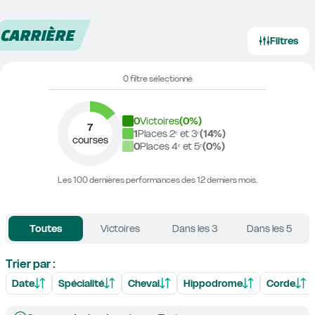
CARRIÈRE
Filtres
0 filtre sélectionné
0
Victoires
(
0
%)
7
1
Places 2ᵉ et 3ᵉ
(
14
%)
courses
0
Places 4ᵉ et 5ᵉ
(
0
%)
Les 100 dernières performances des 12 derniers mois.
Toutes
Victoires
Dans les 3
Dans les 5
Trier par :
Date
Spécialité
Cheval
Hippodrome
Corde