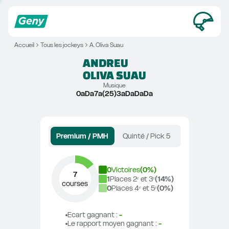
Accueil
Tous les jockeys
A. Oliva Suau
ANDREU
OLIVA SUAU
Musique
0aDa7a(25)3aDaDaDa
Premium / PMH
Quinté / Pick 5
0
Victoires
(
0
%)
7
1
Places 2ᵉ et 3ᵉ
(
14
%)
courses
0
Places 4ᵉ et 5ᵉ
(
0
%)
Ecart gagnant
 : 
-
Le rapport moyen gagnant
 : 
-