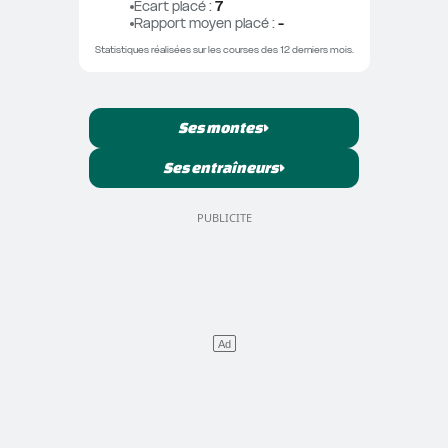
Ecart placé
 : 
7
Rapport moyen placé
 : 
-
Statistiques réalisées sur les courses des 12 derniers mois.
Ses montes
Ses entraîneurs