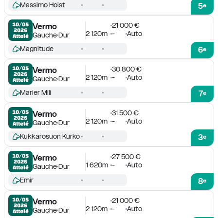
Massimo Hoist
5
e
21 000 €
10/05

Vermo
2026
2 120m
-
Auto
Gauche
Dur
Attelé
Magnitude
6
e
30 800 €
10/05

Vermo
2026
2 120m
-
Auto
Gauche
Dur
Attelé
Marier Mili
7
e
31 500 €
10/05

Vermo
2026
2 120m
-
Auto
Gauche
Dur
Attelé
Kukkarosuon Kurko
3
e
27 500 €
10/05

Vermo
2026
1 620m
-
Auto
Gauche
Dur
Attelé
Emir
8
e
21 000 €
10/05

Vermo
2026
2 120m
-
Auto
Gauche
Dur
Attelé