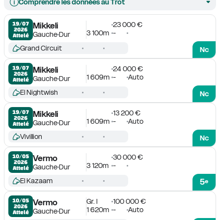
Comprendre les données au Trot
23 000 €
19/07

Mikkeli
2026
3 100m
-
Gauche
Dur
Attelé
Grand Circuit
Nc
24 000 €
19/07

Mikkeli
2026
1 609m
-
Auto
Gauche
Dur
Attelé
El Nightwish
Nc
13 200 €
19/07

Mikkeli
2026
1 609m
-
Auto
Gauche
Dur
Attelé
Vivillion
Nc
30 000 €
10/05

Vermo
2026
3 120m
-
Gauche
Dur
Attelé
El Kazaam
5
e
Gr. I
100 000 €
10/05

Vermo
2026
1 620m
-
Auto
Gauche
Dur
Attelé