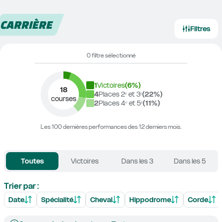
CARRIÈRE
Filtres
0 filtre sélectionné
1
Victoires
(
6
%)
18
4
Places 2ᵉ et 3ᵉ
(
22
%)
courses
2
Places 4ᵉ et 5ᵉ
(
11
%)
Les 100 dernières performances des 12 derniers mois.
Toutes
Victoires
Dans les 3
Dans les 5
Trier par :
Date
Spécialité
Cheval
Hippodrome
Corde