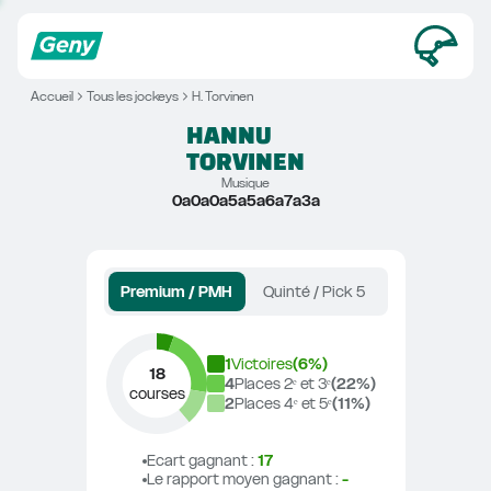
Accueil
Tous les jockeys
H. Torvinen
HANNU
TORVINEN
Musique
0a0a0a5a5a6a7a3a
Premium / PMH
Quinté / Pick 5
1
Victoires
(
6
%)
18
4
Places 2ᵉ et 3ᵉ
(
22
%)
courses
2
Places 4ᵉ et 5ᵉ
(
11
%)
Ecart gagnant
 : 
17
Le rapport moyen gagnant
 : 
-