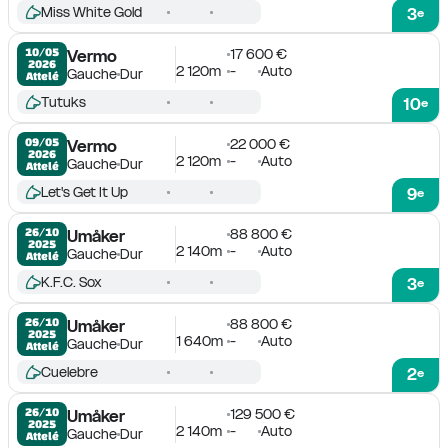
Miss White Gold
3
e
17 600 €
10/05

Vermo
2026
2 120m
-
Auto
Gauche
Dur
Attelé
Tutuks
10
e
22 000 €
09/05

Vermo
2026
2 120m
-
Auto
Gauche
Dur
Attelé
Let's Get It Up
9
e
88 800 €
26/10

Umåker
2025
2 140m
-
Auto
Gauche
Dur
Attelé
K.F.C. Sox
3
e
88 800 €
26/10

Umåker
2025
1 640m
-
Auto
Gauche
Dur
Attelé
Cuelebre
2
e
129 500 €
26/10

Umåker
2025
2 140m
-
Auto
Gauche
Dur
Attelé