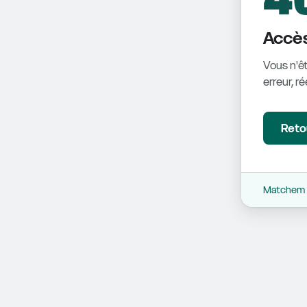
Accès
Vous n'êt
erreur, r
Retou
Matchem -