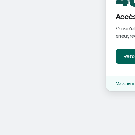
Accès
Vous n'êt
erreur, r
Retou
Matchem -