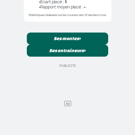
Ecart placé
 : 
1
Rapport moyen placé
 : 
-
Statistiques réalisées sur les courses des 12 derniers mois.
Ses montes
Ses entraîneurs