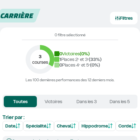
CARRIÈRE
Filtres
0 filtre sélectionné
0
Victoires
(
0
%)
3
1
Places 2ᵉ et 3ᵉ
(
33
%)
courses
0
Places 4ᵉ et 5ᵉ
(
0
%)
Les 100 dernières performances des 12 derniers mois.
Toutes
Victoires
Dans les 3
Dans les 5
Trier par :
Date
Spécialité
Cheval
Hippodrome
Corde