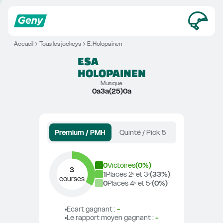
Accueil
Tous les jockeys
E. Holopainen
ESA
HOLOPAINEN
Musique
0a3a(25)0a
Premium / PMH
Quinté / Pick 5
0
Victoires
(
0
%)
3
1
Places 2ᵉ et 3ᵉ
(
33
%)
courses
0
Places 4ᵉ et 5ᵉ
(
0
%)
Ecart gagnant
 : 
-
Le rapport moyen gagnant
 : 
-