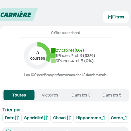
CARRIÈRE
Filtres
0 filtre sélectionné
0
Victoires
(
0
%)
3
1
Places 2ᵉ et 3ᵉ
(
33
%)
courses
0
Places 4ᵉ et 5ᵉ
(
0
%)
Les 100 dernières performances des 12 derniers mois.
Toutes
Victoires
Dans les 3
Dans les 5
Trier par :
Date
Spécialité
Cheval
Hippodrome
Corde