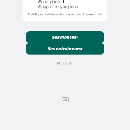
Ecart placé
 : 
1
Rapport moyen placé
 : 
-
Statistiques réalisées sur les courses des 12 derniers mois.
Ses montes
Ses entraîneurs