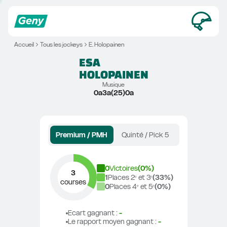
Accueil
Tous les jockeys
E. Holopainen
ESA
HOLOPAINEN
Musique
0a3a(25)0a
Premium / PMH
Quinté / Pick 5
0
Victoires
(
0
%)
3
1
Places 2ᵉ et 3ᵉ
(
33
%)
courses
0
Places 4ᵉ et 5ᵉ
(
0
%)
Ecart gagnant
 : 
-
Le rapport moyen gagnant
 : 
-