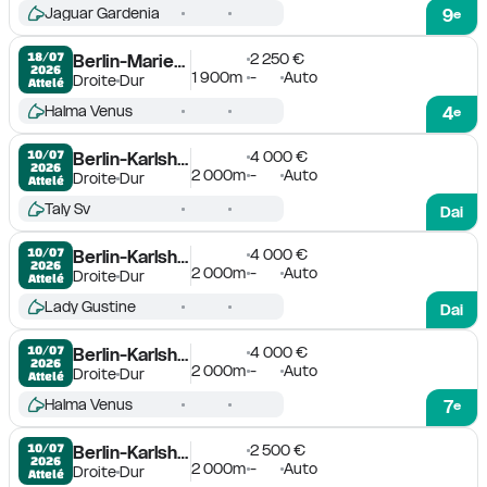
Jaguar Gardenia
9
e
2 250 €
18/07

Berlin-Mariendorf
2026
1 900m
-
Auto
Droite
Dur
Attelé
Halma Venus
4
e
4 000 €
10/07

Berlin-Karlshorst
2026
2 000m
-
Auto
Droite
Dur
Attelé
Taly Sv
Dai
4 000 €
10/07

Berlin-Karlshorst
2026
2 000m
-
Auto
Droite
Dur
Attelé
Lady Gustine
Dai
4 000 €
10/07

Berlin-Karlshorst
2026
2 000m
-
Auto
Droite
Dur
Attelé
Halma Venus
7
e
2 500 €
10/07

Berlin-Karlshorst
2026
2 000m
-
Auto
Droite
Dur
Attelé