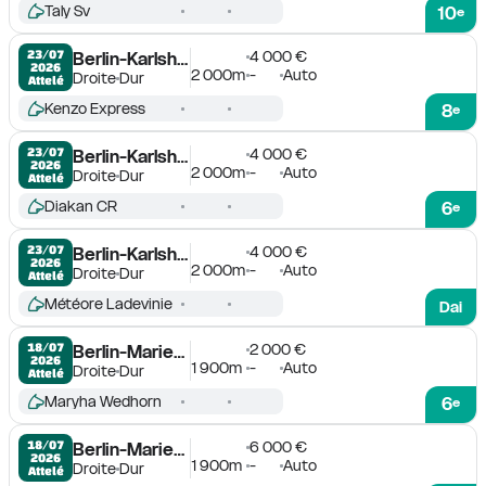
Taly Sv
10
e
4 000 €
23/07

Berlin-Karlshorst
2026
2 000m
-
Auto
Droite
Dur
Attelé
Kenzo Express
8
e
4 000 €
23/07

Berlin-Karlshorst
2026
2 000m
-
Auto
Droite
Dur
Attelé
Diakan CR
6
e
4 000 €
23/07

Berlin-Karlshorst
2026
2 000m
-
Auto
Droite
Dur
Attelé
Météore Ladevinie
Dai
2 000 €
18/07

Berlin-Mariendorf
2026
1 900m
-
Auto
Droite
Dur
Attelé
Maryha Wedhorn
6
e
6 000 €
18/07

Berlin-Mariendorf
2026
1 900m
-
Auto
Droite
Dur
Attelé