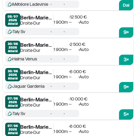
Météore Ladevinie
Dai
12 500 €
05/07

Berlin-Mariendorf
2026
1 900m
-
Auto
Droite
Dur
Attelé
Taly Sv
9
e
2 500 €
30/06

Berlin-Mariendorf
2026
1 900m
-
Auto
Droite
Dur
Attelé
Halma Venus
3
e
6 000 €
30/06

Berlin-Mariendorf
2026
1 900m
-
Auto
Droite
Dur
Attelé
Jaguar Gardenia
9
e
10 000 €
07/06

Berlin-Mariendorf
2026
1 900m
-
Auto
Droite
Dur
Attelé
Taly Sv
5
e
6 000 €
07/06

Berlin-Mariendorf
2026
1 900m
-
Auto
Droite
Dur
Attelé