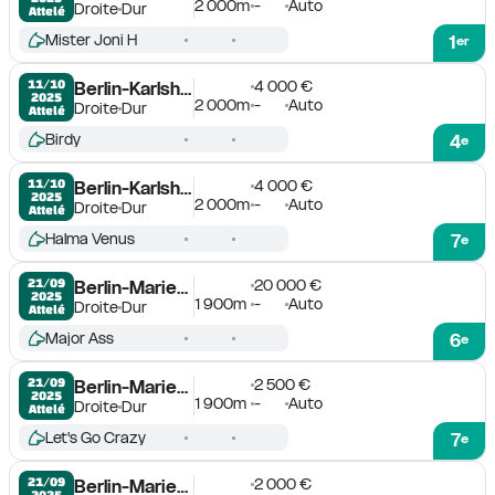
2 000m
-
Auto
Droite
Dur
Attelé
Mister Joni H
1
er
4 000 €
11/10

Berlin-Karlshorst
2025
2 000m
-
Auto
Droite
Dur
Attelé
Birdy
4
e
4 000 €
11/10

Berlin-Karlshorst
2025
2 000m
-
Auto
Droite
Dur
Attelé
Halma Venus
7
e
20 000 €
21/09

Berlin-Mariendorf
2025
1 900m
-
Auto
Droite
Dur
Attelé
Major Ass
6
e
2 500 €
21/09

Berlin-Mariendorf
2025
1 900m
-
Auto
Droite
Dur
Attelé
Let's Go Crazy
7
e
2 000 €
21/09

Berlin-Mariendorf
2025