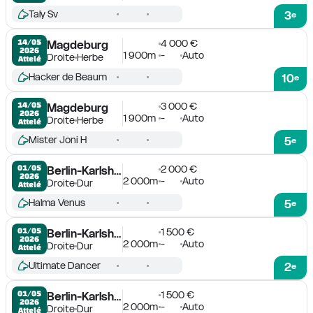
Taly Sv
3
e
4 000 €
14/05

Magdeburg
2026
1 900m
-
Auto
Droite
Herbe
Attelé
Hacker de Beaum
10
e
3 000 €
14/05

Magdeburg
2026
1 900m
-
Auto
Droite
Herbe
Attelé
Mister Joni H
5
e
2 000 €
01/05

Berlin-Karlshorst
2026
2 000m
-
Auto
Droite
Dur
Attelé
Halma Venus
5
e
1 500 €
01/05

Berlin-Karlshorst
2026
2 000m
-
Auto
Droite
Dur
Attelé
Ultimate Dancer
2
e
1 500 €
01/05

Berlin-Karlshorst
2026
2 000m
-
Auto
Droite
Dur
Attelé