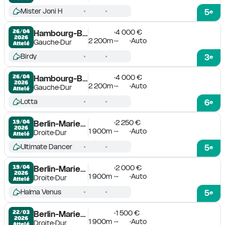
Mister Joni H
5
e
4 000 €
26/04

Hambourg-Bahrenfeld
2026
2 200m
-
Auto
Gauche
Dur
Attelé
Birdy
3
e
4 000 €
26/04

Hambourg-Bahrenfeld
2026
2 200m
-
Auto
Gauche
Dur
Attelé
Lotta
6
e
2 250 €
19/04

Berlin-Mariendorf
2026
1 900m
-
Auto
Droite
Dur
Attelé
Ultimate Dancer
5
e
2 000 €
19/04

Berlin-Mariendorf
2026
1 900m
-
Auto
Droite
Dur
Attelé
Halma Venus
5
e
1 500 €
22/03

Berlin-Mariendorf
2026
1 900m
-
Auto
Droite
Dur
Attelé