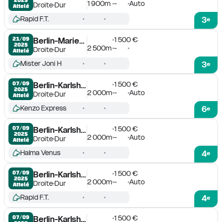
1 900m
-
Auto
Droite
Dur
Attelé
Rapid F.T.
3
e
1 500 €
21/09

Berlin-Mariendorf
2025
2 500m
-
Droite
Dur
Attelé
Mister Joni H
3
e
1 500 €
07/09

Berlin-Karlshorst
2025
2 000m
-
Auto
Droite
Dur
Attelé
Kenzo Express
6
e
1 500 €
07/09

Berlin-Karlshorst
2025
2 000m
-
Auto
Droite
Dur
Attelé
Halma Venus
4
e
1 500 €
07/09

Berlin-Karlshorst
2025
2 000m
-
Auto
Droite
Dur
Attelé
Rapid F.T.
4
e
1 500 €
07/09

Berlin-Karlshorst