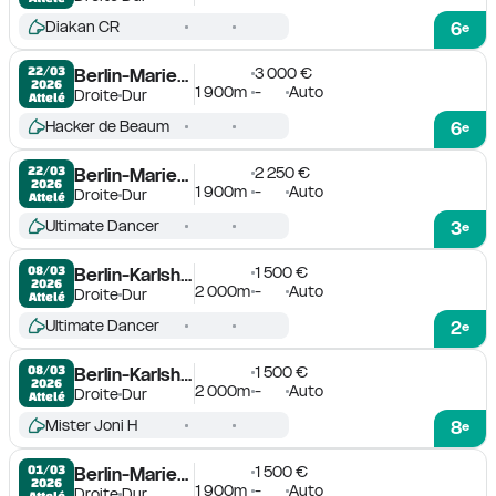
Diakan CR
6
e
3 000 €
22/03

Berlin-Mariendorf
2026
1 900m
-
Auto
Droite
Dur
Attelé
Hacker de Beaum
6
e
2 250 €
22/03

Berlin-Mariendorf
2026
1 900m
-
Auto
Droite
Dur
Attelé
Ultimate Dancer
3
e
1 500 €
08/03

Berlin-Karlshorst
2026
2 000m
-
Auto
Droite
Dur
Attelé
Ultimate Dancer
2
e
1 500 €
08/03

Berlin-Karlshorst
2026
2 000m
-
Auto
Droite
Dur
Attelé
Mister Joni H
8
e
1 500 €
01/03

Berlin-Mariendorf
2026
1 900m
-
Auto
Droite
Dur
Attelé