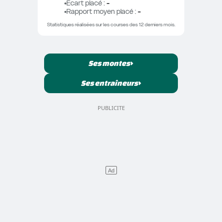
Ecart placé
 : 
-
Rapport moyen placé
 : 
-
Statistiques réalisées sur les courses des 12 derniers mois.
Ses montes
Ses entraîneurs