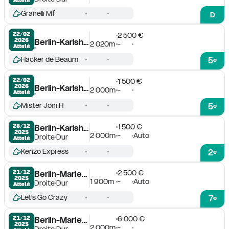
Granelli Mf
D
22/02

2 500 €
2026
Berlin-Karlshorst
2 020m
-
Attelé
Hacker de Beaum
5
e
22/02

1 500 €
2026
Berlin-Karlshorst
2 000m
-
Attelé
Mister Joni H
5
e
1 500 €
28/12

Berlin-Karlshorst
2025
2 000m
-
Auto
Droite
Dur
Attelé
Kenzo Express
2
e
2 500 €
21/12

Berlin-Mariendorf
2025
1 900m
-
Auto
Droite
Dur
Attelé
Let's Go Crazy
7
e
6 000 €
21/12

Berlin-Mariendorf
2025
2 000m
-
Droite
Dur