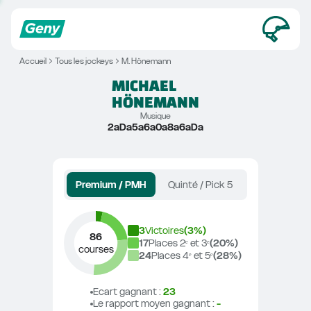
Accueil
Tous les jockeys
M. Hönemann
MICHAEL
HÖNEMANN
Musique
2aDa5a6a0a8a6aDa
Premium / PMH
Quinté / Pick 5
3
Victoires
(
3
%)
86
17
Places 2ᵉ et 3ᵉ
(
20
%)
courses
24
Places 4ᵉ et 5ᵉ
(
28
%)
Ecart gagnant
 : 
23
Le rapport moyen gagnant
 : 
-