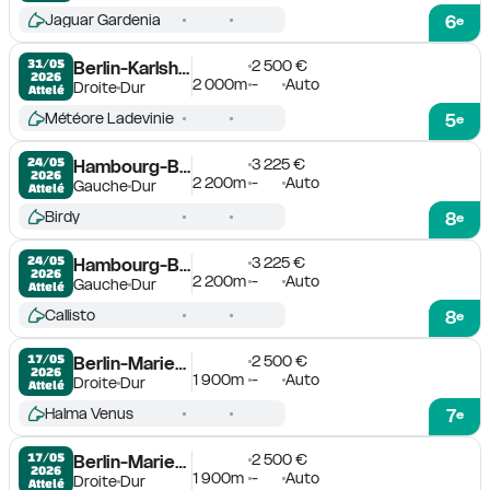
Jaguar Gardenia
6
e
2 500 €
31/05

Berlin-Karlshorst
2026
2 000m
-
Auto
Droite
Dur
Attelé
Météore Ladevinie
5
e
3 225 €
24/05

Hambourg-Bahrenfeld
2026
2 200m
-
Auto
Gauche
Dur
Attelé
Birdy
8
e
3 225 €
24/05

Hambourg-Bahrenfeld
2026
2 200m
-
Auto
Gauche
Dur
Attelé
Callisto
8
e
2 500 €
17/05

Berlin-Mariendorf
2026
1 900m
-
Auto
Droite
Dur
Attelé
Halma Venus
7
e
2 500 €
17/05

Berlin-Mariendorf
2026
1 900m
-
Auto
Droite
Dur
Attelé