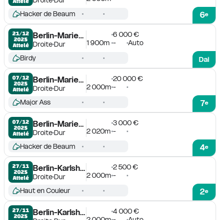
Attelé
Hacker de Beaum
6
e
6 000 €
21/12

Berlin-Mariendorf
2025
1 900m
-
Auto
Droite
Dur
Attelé
Birdy
Dai
20 000 €
07/12

Berlin-Mariendorf
2025
2 000m
-
Droite
Dur
Attelé
Major Ass
7
e
3 000 €
07/12

Berlin-Mariendorf
2025
2 020m
-
Droite
Dur
Attelé
Hacker de Beaum
4
e
2 500 €
27/11

Berlin-Karlshorst
2025
2 000m
-
Droite
Dur
Attelé
Haut en Couleur
2
e
4 000 €
27/11

Berlin-Karlshorst
2025
2 000m
-
Auto