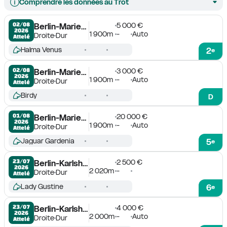
Comprendre les données au Trot
5 000 €
02/08

Berlin-Mariendorf
2026
1 900m
-
Auto
Droite
Dur
Attelé
Halma Venus
2
e
3 000 €
02/08

Berlin-Mariendorf
2026
1 900m
-
Auto
Droite
Dur
Attelé
Birdy
D
20 000 €
01/08

Berlin-Mariendorf
2026
1 900m
-
Auto
Droite
Dur
Attelé
Jaguar Gardenia
5
e
2 500 €
23/07

Berlin-Karlshorst
2026
2 020m
-
Droite
Dur
Attelé
Lady Gustine
6
e
4 000 €
23/07

Berlin-Karlshorst
2026
2 000m
-
Auto
Droite
Dur
Attelé