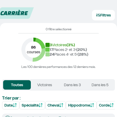
CARRIÈRE
Filtres
0 filtre sélectionné
3
Victoires
(
3
%)
86
17
Places 2ᵉ et 3ᵉ
(
20
%)
courses
24
Places 4ᵉ et 5ᵉ
(
28
%)
Les 100 dernières performances des 12 derniers mois.
Toutes
Victoires
Dans les 3
Dans les 5
Trier par :
Date
Spécialité
Cheval
Hippodrome
Corde