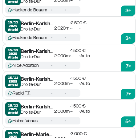
2 000m
-
Droite
Dur
Attelé
Hacker de Beaum
3
e
2 500 €
15/11

Berlin-Karlshorst
2025
2 020m
-
Droite
Dur
Attelé
Hacker de Beaum
3
e
1 500 €
15/11

Berlin-Karlshorst
2025
2 000m
-
Auto
Droite
Dur
Attelé
Nice Addition
7
e
1 500 €
15/11

Berlin-Karlshorst
2025
2 000m
-
Auto
Droite
Dur
Attelé
Rapid F.T.
7
e
1 500 €
15/11

Berlin-Karlshorst
2025
2 000m
-
Auto
Droite
Dur
Attelé
Halma Venus
5
e
3 000 €
09/11

Berlin-Mariendorf
2025