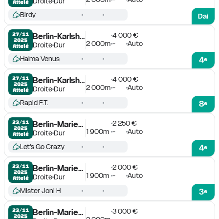
Droite
Dur
Attelé
Birdy
Dai
4 000 €
27/11

Berlin-Karlshorst
2025
2 000m
-
Auto
Droite
Dur
Attelé
Halma Venus
4
e
4 000 €
27/11

Berlin-Karlshorst
2025
2 000m
-
Auto
Droite
Dur
Attelé
Rapid F.T.
8
e
2 250 €
23/11

Berlin-Mariendorf
2025
1 900m
-
Auto
Droite
Dur
Attelé
Let's Go Crazy
4
e
2 000 €
23/11

Berlin-Mariendorf
2025
1 900m
-
Auto
Droite
Dur
Attelé
Mister Joni H
3
e
3 000 €
23/11

Berlin-Mariendorf
2025