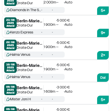
2025
2 000m
-
Auto
Droite
Dur
Attelé
Diamonds In The Sky
5
e
5 000 €
23/08

Berlin-Mariendorf
2025
1 900m
-
Auto
Droite
Dur
Attelé
Kenzo Express
9
e
5 000 €
22/08

Berlin-Mariendorf
2025
1 900m
-
Auto
Droite
Dur
Attelé
Halma Venus
2
e
5 000 €
10/08

Berlin-Mariendorf
2025
1 900m
-
Auto
Droite
Dur
Attelé
Halma Venus
Dai
3 000 €
09/08

Berlin-Mariendorf
2025
1 609m
-
Auto
Droite
Dur
Attelé
Mister Joni H
5
e
5 000 €
09/08

Berlin-Mariendorf