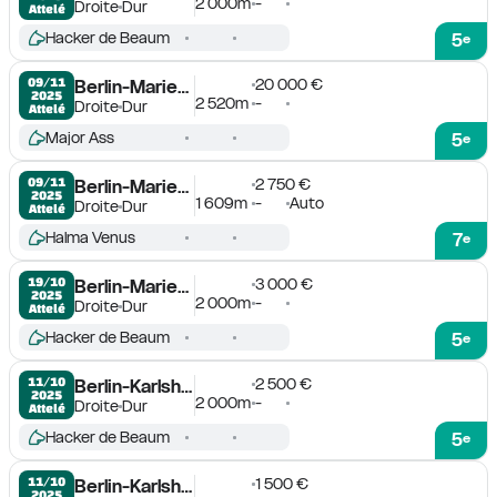
2 000m
-
Droite
Dur
Attelé
Hacker de Beaum
5
e
20 000 €
09/11

Berlin-Mariendorf
2025
2 520m
-
Droite
Dur
Attelé
Major Ass
5
e
2 750 €
09/11

Berlin-Mariendorf
2025
1 609m
-
Auto
Droite
Dur
Attelé
Halma Venus
7
e
3 000 €
19/10

Berlin-Mariendorf
2025
2 000m
-
Droite
Dur
Attelé
Hacker de Beaum
5
e
2 500 €
11/10

Berlin-Karlshorst
2025
2 000m
-
Droite
Dur
Attelé
Hacker de Beaum
5
e
1 500 €
11/10

Berlin-Karlshorst
2025