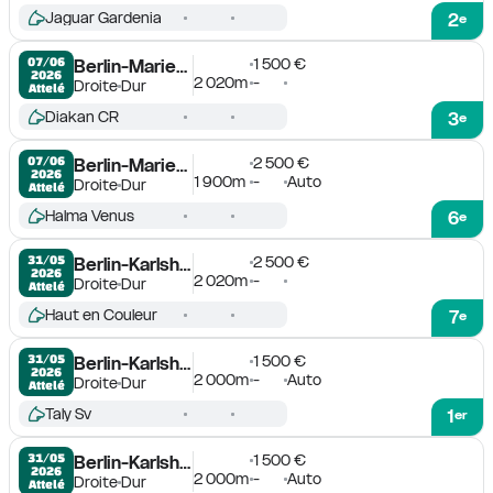
Jaguar Gardenia
2
e
1 500 €
07/06

Berlin-Mariendorf
2026
2 020m
-
Droite
Dur
Attelé
Diakan CR
3
e
2 500 €
07/06

Berlin-Mariendorf
2026
1 900m
-
Auto
Droite
Dur
Attelé
Halma Venus
6
e
2 500 €
31/05

Berlin-Karlshorst
2026
2 020m
-
Droite
Dur
Attelé
Haut en Couleur
7
e
1 500 €
31/05

Berlin-Karlshorst
2026
2 000m
-
Auto
Droite
Dur
Attelé
Taly Sv
1
er
1 500 €
31/05

Berlin-Karlshorst
2026
2 000m
-
Auto
Droite
Dur
Attelé