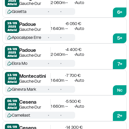
2025
2 060m
-
Auto
Gauche
Dur
Attelé
Gioietta
6
e
6 050 €
19/09

Padoue
2025
1 640m
-
Auto
Gauche
Dur
Attelé
Apocalypse Erre
5
e
4 400 €
19/09

Padoue
2025
2 040m
-
Auto
Gauche
Dur
Attelé
Elora Mo
7
e
7 700 €
13/09

Montecatini
2025
1 640m
-
Auto
Gauche
Dur
Attelé
Ginevra Mark
Nc
5 500 €
06/09

Cesena
2025
1 660m
-
Auto
Gauche
Dur
Attelé
Cameliast
2
e
14 300 €
05/09

Cesena