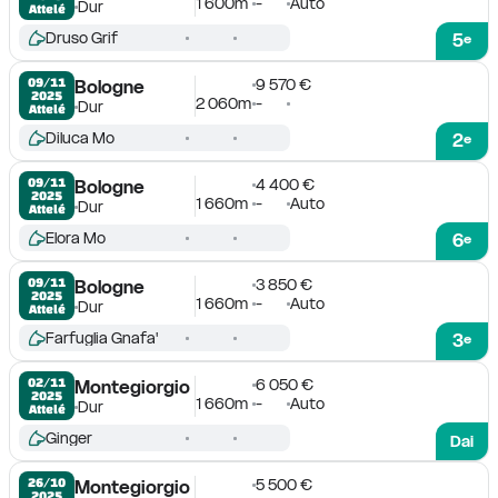
1 600m
-
Auto
Dur
Attelé
Druso Grif
5
e
9 570 €
09/11

Bologne
2025
2 060m
-
Dur
Attelé
Diluca Mo
2
e
4 400 €
09/11

Bologne
2025
1 660m
-
Auto
Dur
Attelé
Elora Mo
6
e
3 850 €
09/11

Bologne
2025
1 660m
-
Auto
Dur
Attelé
Farfuglia Gnafa'
3
e
6 050 €
02/11

Montegiorgio
2025
1 660m
-
Auto
Dur
Attelé
Ginger
Dai
5 500 €
26/10

Montegiorgio
2025