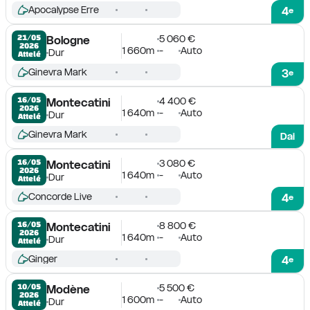
Apocalypse Erre
4
e
5 060 €
21/05

Bologne
2026
1 660m
-
Auto
Dur
Attelé
Ginevra Mark
3
e
4 400 €
16/05

Montecatini
2026
1 640m
-
Auto
Dur
Attelé
Ginevra Mark
Dai
3 080 €
16/05

Montecatini
2026
1 640m
-
Auto
Dur
Attelé
Concorde Live
4
e
8 800 €
16/05

Montecatini
2026
1 640m
-
Auto
Dur
Attelé
Ginger
4
e
5 500 €
10/05

Modène
2026
1 600m
-
Auto
Dur
Attelé