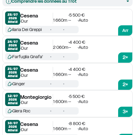
Comprendre les données au Trot
5 500 €
25/07

Cesena
2026
1 660m
-
Auto
Dur
Attelé
Ilaria Dei Greppi
Arr
4 400 €
24/07

Cesena
2026
2 060m
-
Auto
Dur
Attelé
Farfuglia Gnafa'
2
e
4 400 €
21/07

Cesena
2026
1 660m
-
Auto
Dur
Attelé
Ginger
2
e
5 500 €
12/07

Montegiorgio
2026
1 600m
-
Auto
Dur
Attelé
Glera Roc
3
e
8 800 €
10/07

Cesena
2026
1 660m
-
Auto
Dur
Attelé