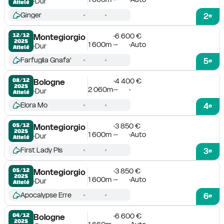
Dur
Attelé
Ginger
2
e
6 600 €
12/12

Montegiorgio
2025
1 600m
-
Auto
Dur
Attelé
Farfuglia Gnafa'
5
e
4 400 €
08/12

Bologne
2025
2 060m
-
Dur
Attelé
Elora Mo
4
e
3 850 €
05/12

Montegiorgio
2025
1 600m
-
Auto
Dur
Attelé
First Lady Pls
3
e
3 850 €
05/12

Montegiorgio
2025
1 600m
-
Auto
Dur
Attelé
Apocalypse Erre
6
e
6 600 €
04/12

Bologne
2025