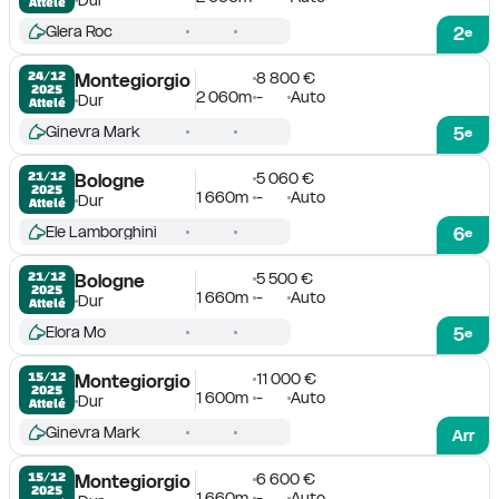
Attelé
Glera Roc
2
e
8 800 €
24/12

Montegiorgio
2025
2 060m
-
Auto
Dur
Attelé
Ginevra Mark
5
e
5 060 €
21/12

Bologne
2025
1 660m
-
Auto
Dur
Attelé
Ele Lamborghini
6
e
5 500 €
21/12

Bologne
2025
1 660m
-
Auto
Dur
Attelé
Elora Mo
5
e
11 000 €
15/12

Montegiorgio
2025
1 600m
-
Auto
Dur
Attelé
Ginevra Mark
Arr
6 600 €
15/12

Montegiorgio
2025
1 660m
-
Auto