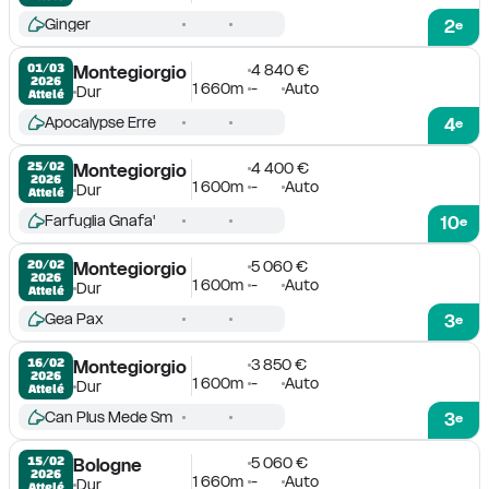
Ginger
2
e
4 840 €
01/03

Montegiorgio
2026
1 660m
-
Auto
Dur
Attelé
Apocalypse Erre
4
e
4 400 €
25/02

Montegiorgio
2026
1 600m
-
Auto
Dur
Attelé
Farfuglia Gnafa'
10
e
5 060 €
20/02

Montegiorgio
2026
1 600m
-
Auto
Dur
Attelé
Gea Pax
3
e
3 850 €
16/02

Montegiorgio
2026
1 600m
-
Auto
Dur
Attelé
Can Plus Mede Sm
3
e
5 060 €
15/02

Bologne
2026
1 660m
-
Auto
Dur
Attelé