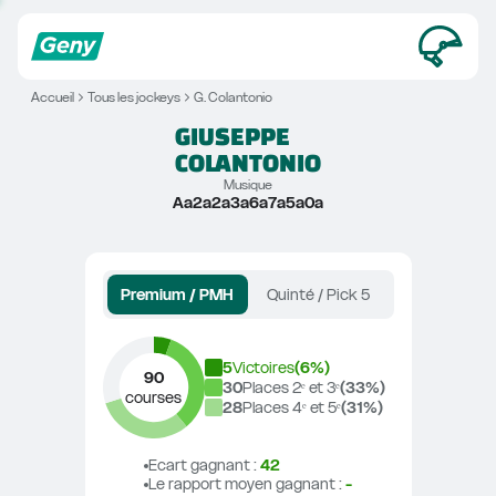
Accueil
Tous les jockeys
G. Colantonio
GIUSEPPE
COLANTONIO
Musique
Aa2a2a3a6a7a5a0a
Premium / PMH
Quinté / Pick 5
5
Victoires
(
6
%)
90
30
Places 2ᵉ et 3ᵉ
(
33
%)
courses
28
Places 4ᵉ et 5ᵉ
(
31
%)
Ecart gagnant
 : 
42
Le rapport moyen gagnant
 : 
-