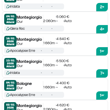
Iridata
2
e
5 060 €
24/01

Montegiorgio
2026
2 060m
-
Auto
Dur
Attelé
Glera Roc
4
e
4 840 €
16/01

Montegiorgio
2026
1 660m
-
Auto
Dur
Attelé
Apocalypse Erre
1
er
5 500 €
13/01

Montegiorgio
2026
1 660m
-
Auto
Dur
Attelé
Iridata
7
e
4 400 €
04/01

Bologne
2026
1 660m
-
Auto
Dur
Attelé
Apocalypse Erre
1
er
4 620 €
02/01

Montegiorgio
2026
2 060m
-
Auto
Dur