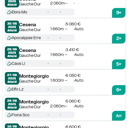
2025
2 060m
-
Gauche
Dur
Attelé
Elora Mo
9
e
5 060 €
30/08

Cesena
2025
1 660m
-
Auto
Gauche
Dur
Attelé
Apocalypse Erre
2
e
3 410 €
29/08

Cesena
2025
1 660m
-
Auto
Gauche
Dur
Attelé
Caos Ll
5
e
6 050 €
27/08

Montegiorgio
2025
1 600m
-
Auto
Gauche
Dur
Attelé
Elfo Lz
6
e
5 060 €
24/08

Montegiorgio
2025
2 060m
-
Auto
Gauche
Dur
Attelé
Fiona Sco
Arr
6 600 €
10/08

Montegiorgio