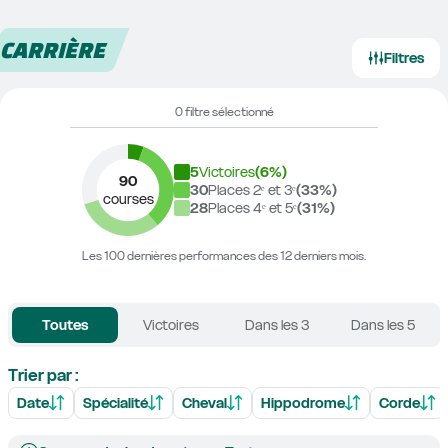
CARRIÈRE
Filtres
0 filtre sélectionné
5
Victoires
(
6
%)
90
30
Places 2ᵉ et 3ᵉ
(
33
%)
courses
28
Places 4ᵉ et 5ᵉ
(
31
%)
Les 100 dernières performances des 12 derniers mois.
Toutes
Victoires
Dans les 3
Dans les 5
Trier par :
Date
Spécialité
Cheval
Hippodrome
Corde