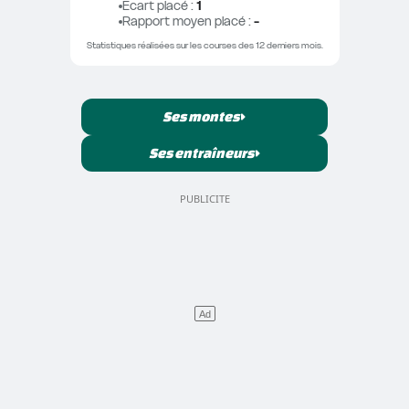
Ecart placé
 : 
1
Rapport moyen placé
 : 
-
Statistiques réalisées sur les courses des 12 derniers mois.
Ses montes
Ses entraîneurs