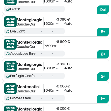
1 660m
-
Auto
Gauche
Dur
Attelé
Giotto
Dai
3 080 €
26/10

Montegiorgio
2025
1 600m
-
Auto
Gauche
Dur
Attelé
Eva Light
5
e
8 800 €
26/10

Montegiorgio
2025
2 500m
-
Gauche
Dur
Attelé
Apocalypse Erre
2
e
3 850 €
26/10

Montegiorgio
2025
1 660m
-
Auto
Gauche
Dur
Attelé
Farfuglia Gnafa'
2
e
6 600 €
25/10

Montecatini
2025
1 640m
-
Auto
Gauche
Dur
Attelé
Ginevra Mark
1
er
6 050 €
19/10

Montegiorgio
2025