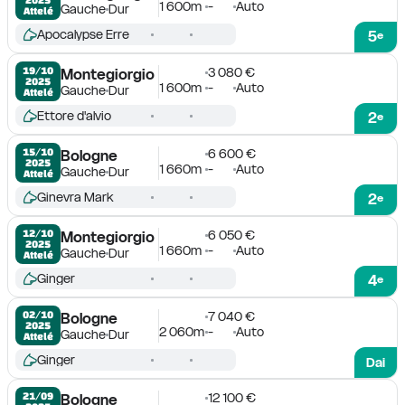
1 600m
-
Auto
Gauche
Dur
Attelé
Apocalypse Erre
5
e
3 080 €
19/10

Montegiorgio
2025
1 600m
-
Auto
Gauche
Dur
Attelé
Ettore d'alvio
2
e
6 600 €
15/10

Bologne
2025
1 660m
-
Auto
Gauche
Dur
Attelé
Ginevra Mark
2
e
6 050 €
12/10

Montegiorgio
2025
1 660m
-
Auto
Gauche
Dur
Attelé
Ginger
4
e
7 040 €
02/10

Bologne
2025
2 060m
-
Auto
Gauche
Dur
Attelé
Ginger
Dai
12 100 €
21/09

Bologne