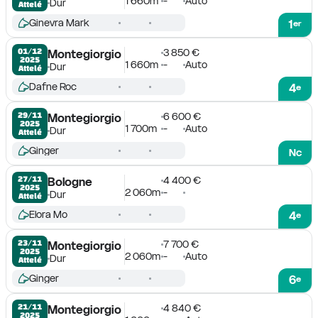
1 660m
-
Auto
Dur
Attelé
Ginevra Mark
1
er
3 850 €
01/12

Montegiorgio
2025
1 660m
-
Auto
Dur
Attelé
Dafne Roc
4
e
6 600 €
29/11

Montegiorgio
2025
1 700m
-
Auto
Dur
Attelé
Ginger
Nc
4 400 €
27/11

Bologne
2025
2 060m
-
Dur
Attelé
Elora Mo
4
e
7 700 €
23/11

Montegiorgio
2025
2 060m
-
Auto
Dur
Attelé
Ginger
6
e
4 840 €
21/11

Montegiorgio
2025