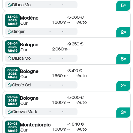
Diluca Mo
5
e
5 060 €
15/04

Modène
2026
1 600m
-
Auto
Dur
Attelé
Ginger
2
e
9 350 €
06/04

Bologne
2026
2 060m
-
Dur
Attelé
Diluca Mo
5
e
3 410 €
06/04

Bologne
2026
1 660m
-
Auto
Dur
Attelé
Cleofe Col
2
e
5 060 €
06/04

Bologne
2026
1 660m
-
Auto
Dur
Attelé
Ginevra Mark
3
e
4 840 €
30/03

Montegiorgio
2026
1 600m
-
Auto
Dur
Attelé