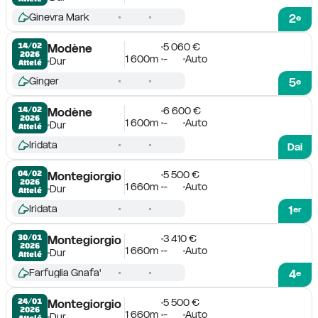
Ginevra Mark
2
e
5 060 €
14/02

Modène
2026
1 600m
-
Auto
Dur
Attelé
Ginger
5
e
6 600 €
14/02

Modène
2026
1 600m
-
Auto
Dur
Attelé
Iridata
Dai
5 500 €
04/02

Montegiorgio
2026
1 660m
-
Auto
Dur
Attelé
Iridata
1
er
3 410 €
30/01

Montegiorgio
2026
1 660m
-
Auto
Dur
Attelé
Farfuglia Gnafa'
4
e
5 500 €
24/01

Montegiorgio
2026
1 660m
-
Auto
Dur
Attelé