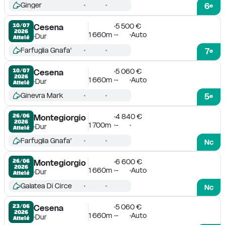
Ginger
6
e
5 500 €
10/07

Cesena
2026
1 660m
-
Auto
Dur
Attelé
Farfuglia Gnafa'
7
e
5 060 €
10/07

Cesena
2026
1 660m
-
Auto
Dur
Attelé
Ginevra Mark
5
e
4 840 €
26/06

Montegiorgio
2026
1 700m
-
Dur
Attelé
Farfuglia Gnafa'
Nc
6 600 €
26/06

Montegiorgio
2026
1 660m
-
Auto
Dur
Attelé
Galatea Di Circe
Nc
5 060 €
23/06

Cesena
2026
1 660m
-
Auto
Dur
Attelé