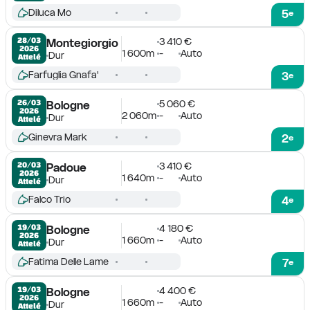
Diluca Mo
5
e
3 410 €
28/03

Montegiorgio
2026
1 600m
-
Auto
Dur
Attelé
Farfuglia Gnafa'
3
e
5 060 €
26/03

Bologne
2026
2 060m
-
Auto
Dur
Attelé
Ginevra Mark
2
e
3 410 €
20/03

Padoue
2026
1 640m
-
Auto
Dur
Attelé
Falco Trio
4
e
4 180 €
19/03

Bologne
2026
1 660m
-
Auto
Dur
Attelé
Fatima Delle Lame
7
e
4 400 €
19/03

Bologne
2026
1 660m
-
Auto
Dur
Attelé