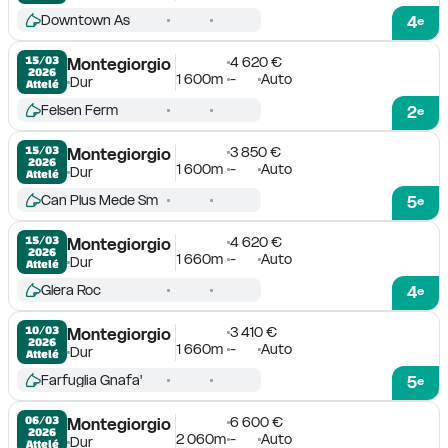
Downtown As
4
e
4 620 €
15/03

Montegiorgio
2026
1 600m
-
Auto
Dur
Attelé
Felsen Ferm
2
e
3 850 €
15/03

Montegiorgio
2026
1 600m
-
Auto
Dur
Attelé
Can Plus Mede Sm
5
e
4 620 €
15/03

Montegiorgio
2026
1 660m
-
Auto
Dur
Attelé
Glera Roc
4
e
3 410 €
10/03

Montegiorgio
2026
1 660m
-
Auto
Dur
Attelé
Farfuglia Gnafa'
5
e
6 600 €
06/03

Montegiorgio
2026
2 060m
-
Auto
Dur
Attelé