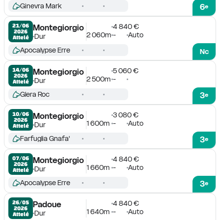
Ginevra Mark
6
e
4 840 €
21/06

Montegiorgio
2026
2 060m
-
Auto
Dur
Attelé
Apocalypse Erre
Nc
5 060 €
14/06

Montegiorgio
2026
2 500m
-
Dur
Attelé
Glera Roc
3
e
3 080 €
10/06

Montegiorgio
2026
1 600m
-
Auto
Dur
Attelé
Farfuglia Gnafa'
3
e
4 840 €
07/06

Montegiorgio
2026
1 660m
-
Auto
Dur
Attelé
Apocalypse Erre
3
e
4 840 €
26/05

Padoue
2026
1 640m
-
Auto
Dur
Attelé