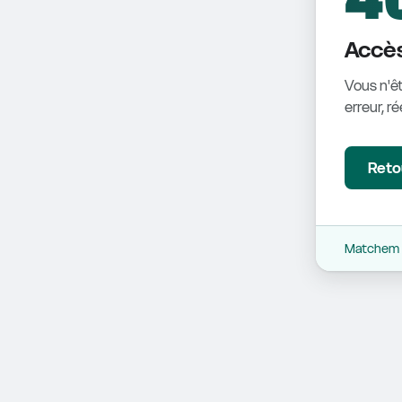
Accès
Vous n'êt
erreur, r
Retou
Matchem -