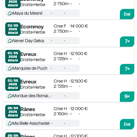
2026
2 750m
-
Droite
Herbe
Attelé
Maya du Mesnil
Dai
Crse F
14 000 €
03/05

Ecommoy
2026
2 750m
-
Droite
Herbe
Attelé
Never Day Geka
7
e
Crse H
12 500 €
01/05

Evreux
2026
2 725m
-
Droite
Herbe
Attelé
Marquise de Puch
7
e
Crse H
12 500 €
01/05

Evreux
2026
2 725m
-
Droite
Herbe
Attelé
Mordue des Romains
9
e
Crse H
12 000 €
26/04

Rânes
2026
2 150m
-
Droite
Herbe
Attelé
Ma Belle Asschadel
Dai
Crse H
12 000 €
26/04

Rânes