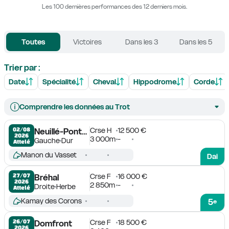
Les 100 dernières performances des 12 derniers mois.
Toutes
Victoires
Dans les 3
Dans les 5
Trier par :
Date
Spécialité
Cheval
Hippodrome
Corde
Comprendre les données au Trot
Crse H
12 500 €
02/08

Neuillé-Pont-Pierre
2026
3 000m
-
Gauche
Dur
Attelé
Manon du Vasset
Dai
Crse F
16 000 €
27/07

Bréhal
2026
2 850m
-
Droite
Herbe
Attelé
Kamay des Corons
5
e
Crse F
18 500 €
26/07

Domfront
2026