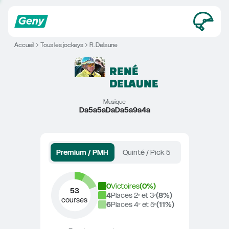
Accueil
Tous les jockeys
R. Delaune
RENÉ
DELAUNE
Musique
Da5a5aDaDa5a9a4a
Premium / PMH
Quinté / Pick 5
0
Victoires
(
0
%)
53
4
Places 2ᵉ et 3ᵉ
(
8
%)
courses
6
Places 4ᵉ et 5ᵉ
(
11
%)