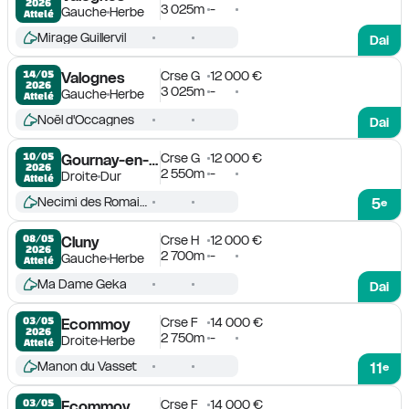
2026
3 025m
-
Gauche
Herbe
Attelé
Mirage Guillervil
Dai
Crse G
12 000 €
14/05

Valognes
2026
3 025m
-
Gauche
Herbe
Attelé
Noël d'Occagnes
Dai
Crse G
12 000 €
10/05

Gournay-en-Bray
2026
2 550m
-
Droite
Dur
Attelé
Necimi des Romains
5
e
Crse H
12 000 €
08/05

Cluny
2026
2 700m
-
Gauche
Herbe
Attelé
Ma Dame Geka
Dai
Crse F
14 000 €
03/05

Ecommoy
2026
2 750m
-
Droite
Herbe
Attelé
Manon du Vasset
11
e
Crse F
14 000 €
03/05

Ecommoy