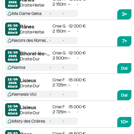
2026
2 150m
-
Droite
Herbe
Attelé
Ma Dame Geka
3
e
Crse G
12 000 €
26/04

Rânes
2026
2 150m
-
Droite
Herbe
Attelé
Necimi des Romains
7
e
Crse G
12 000 €
19/04

Bihorel-lès-Rouen
2026
2 500m
-
Droite
Dur
Attelé
Naniva
Dai
Crse F
15 000 €
12/04

Lisieux
2026
2 725m
-
Droite
Dur
Attelé
Nemesis Vici
Dai
Crse F
15 000 €
12/04

Lisieux
2026
2 725m
-
Droite
Dur
Attelé
Misty des Crières
10
e
Crse F
18 500 €
05/03
