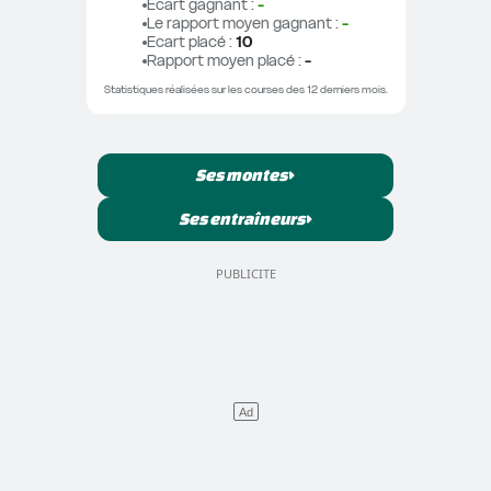
Ecart gagnant
 : 
-
Le rapport moyen gagnant
 : 
-
Ecart placé
 : 
10
Rapport moyen placé
 : 
-
Statistiques réalisées sur les courses des 12 derniers mois.
Ses montes
Ses entraîneurs