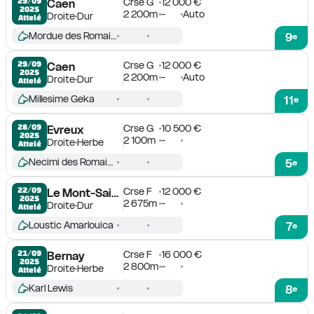
Crse G
12 000 €
29/09

Caen
2025
2 200m
-
Auto
Droite
Dur
Attelé
Mordue des Romains
9
e
Crse G
12 000 €
29/09

Caen
2025
2 200m
-
Auto
Droite
Dur
Attelé
Millesime Geka
11
e
Crse G
10 500 €
28/09

Evreux
2025
2 100m
-
Droite
Herbe
Attelé
Necimi des Romains
5
e
Crse F
12 000 €
22/09

Le Mont-Saint-Michel
2025
2 675m
-
Droite
Dur
Attelé
Loustic Amarlouica
7
e
Crse F
16 000 €
21/09

Bernay
2025
2 800m
-
Droite
Herbe
Attelé
Karl Lewis
8
e