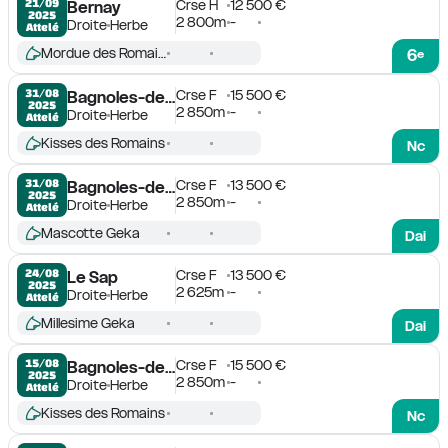
Crse H
12 500 €
21/09

Bernay
2025
2 800m
-
Droite
Herbe
Attelé
Mordue des Romains
6
e
Crse F
15 500 €
31/08

Bagnoles-de-l'Orne
2025
2 850m
-
Droite
Herbe
Attelé
Kisses des Romains
Nc
Crse F
13 500 €
31/08

Bagnoles-de-l'Orne
2025
2 850m
-
Droite
Herbe
Attelé
Mascotte Geka
Dai
Crse F
13 500 €
24/08

Le Sap
2025
2 625m
-
Droite
Herbe
Attelé
Millesime Geka
Dai
Crse F
15 500 €
15/08

Bagnoles-de-l'Orne
2025
2 850m
-
Droite
Herbe
Attelé
Kisses des Romains
Nc