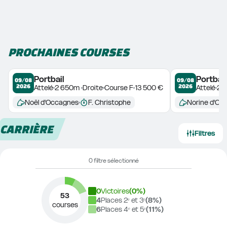
PROCHAINES COURSES
Portbail
Portbail
09/08
09/08
2026
2026
Attelé
2 650m 
Droite
Course F
13 500 €
Attelé
2 
Noël d'Occagnes
F. Christophe
Norine d'Oc
CARRIÈRE
Filtres
0 filtre sélectionné
0
Victoires
(
0
%)
53
4
Places 2ᵉ et 3ᵉ
(
8
%)
courses
6
Places 4ᵉ et 5ᵉ
(
11
%)