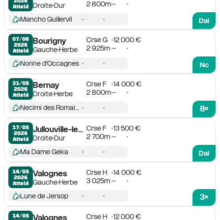
2026
2 800m
-
Droite
Dur
Attelé
Mancho Guillervil
Dai
Crse G
12 000 €
07/06

Bourigny
2026
2 925m
-
Gauche
Herbe
Attelé
Norine d'Occagnes
Nc
Crse F
14 000 €
31/05

Bernay
2026
2 800m
-
Droite
Herbe
Attelé
Necimi des Romains
8
e
Crse F
13 500 €
17/05

Jullouville-les-Pins
2026
2 700m
-
Droite
Dur
Attelé
Ma Dame Geka
Dai
Crse H
14 000 €
14/05

Valognes
2026
3 025m
-
Gauche
Herbe
Attelé
Lune de Jersop
3
e
Crse H
12 000 €
14/05

Valognes