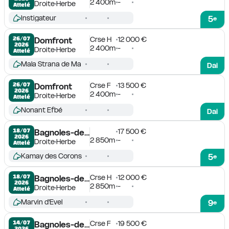
2 400m
-
Droite
Herbe
Attelé
Instigateur
5
e
Crse H
12 000 €
26/07

Domfront
2026
2 400m
-
Droite
Herbe
Attelé
Mala Strana de Ma
Dai
Crse F
13 500 €
26/07

Domfront
2026
2 400m
-
Droite
Herbe
Attelé
Nonant Efbé
Dai
17 500 €
18/07

Bagnoles-de-l'Orne
2026
2 850m
-
Droite
Herbe
Attelé
Kamay des Corons
5
e
Crse H
12 000 €
18/07

Bagnoles-de-l'Orne
2026
2 850m
-
Droite
Herbe
Attelé
Marvin d'Evel
9
e
Crse F
19 500 €
14/07

Bagnoles-de-l'Orne
2026