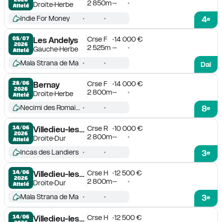
2 850m
-
Droite
Herbe
Attelé
Indie For Money
4
e
Crse F
14 000 €
05/07

Les Andelys
2026
2 525m
-
Gauche
Herbe
Attelé
Mala Strana de Ma
Dai
Crse F
14 000 €
28/06

Bernay
2026
2 800m
-
Droite
Herbe
Attelé
Necimi des Romains
8
e
Crse R
10 000 €
14/06

Villedieu-les-Poëles
2026
2 800m
-
Droite
Dur
Attelé
Incas des Landiers
3
e
Crse H
12 500 €
14/06

Villedieu-les-Poëles
2026
2 800m
-
Droite
Dur
Attelé
Mala Strana de Ma
3
e
Crse H
12 500 €
14/06

Villedieu-les-Poëles