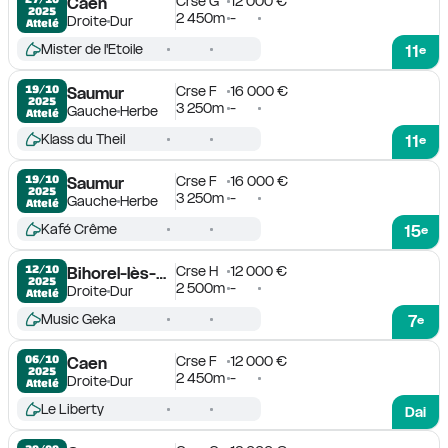
Crse G
12 000 €
Caen
2025
2 450m
-
Droite
Dur
Attelé
Mister de l'Etoile
11
e
Crse F
16 000 €
19/10

Saumur
2025
3 250m
-
Gauche
Herbe
Attelé
Klass du Theil
11
e
Crse F
16 000 €
19/10

Saumur
2025
3 250m
-
Gauche
Herbe
Attelé
Kafé Crême
15
e
Crse H
12 000 €
12/10

Bihorel-lès-Rouen
2025
2 500m
-
Droite
Dur
Attelé
Music Geka
7
e
Crse F
12 000 €
06/10

Caen
2025
2 450m
-
Droite
Dur
Attelé
Le Liberty
Dai