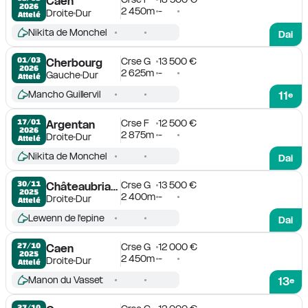
Caen
2026
2 450m
-
Droite
Dur
Attelé
Nikita de Monchel
Dai
Crse G
13 500 €
01/03

Cherbourg
2026
2 625m
-
Gauche
Dur
Attelé
Mancho Guillervil
11
e
Crse F
12 500 €
17/01

Argentan
2026
2 875m
-
Droite
Dur
Attelé
Nikita de Monchel
Dai
Crse G
13 500 €
30/11

Châteaubriant
2025
2 400m
-
Droite
Dur
Attelé
Lewenn de l'epine
Dai
Crse G
12 000 €
27/10

Caen
2025
2 450m
-
Droite
Dur
Attelé
Manon du Vasset
13
e
27/10
