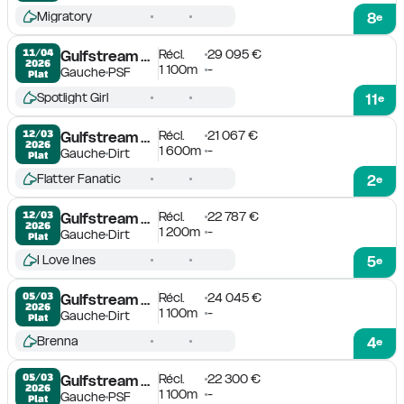
Migratory
8
e
Récl.
29 095 €
11/04

Gulfstream Park
2026
1 100m
-
Gauche
PSF
Plat
Spotlight Girl
11
e
Récl.
21 067 €
12/03

Gulfstream Park
2026
1 600m
-
Gauche
Dirt
Plat
Flatter Fanatic
2
e
Récl.
22 787 €
12/03

Gulfstream Park
2026
1 200m
-
Gauche
Dirt
Plat
I Love Ines
5
e
Récl.
24 045 €
05/03

Gulfstream Park
2026
1 100m
-
Gauche
Dirt
Plat
Brenna
4
e
Récl.
22 300 €
05/03

Gulfstream Park
2026
1 100m
-
Gauche
PSF
Plat