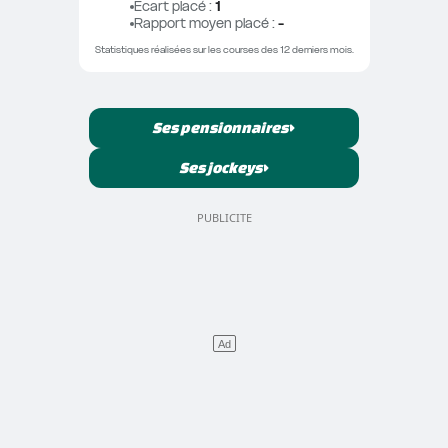
Ecart placé
 : 
1
Rapport moyen placé
 : 
-
Statistiques réalisées sur les courses des 12 derniers mois.
Ses pensionnaires
Ses jockeys