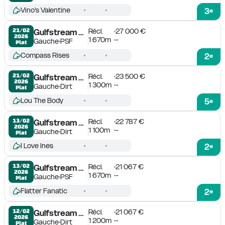
Vino's Valentine
3
e
Récl.
27 000 €
21/02

Gulfstream Park
2026
1 670m
-
Gauche
PSF
Plat
Compass Rises
2
e
Récl.
23 500 €
21/02

Gulfstream Park
2026
1 300m
-
Gauche
Dirt
Plat
Lou The Body
5
e
Récl.
22 787 €
13/02

Gulfstream Park
2026
1 100m
-
Gauche
Dirt
Plat
I Love Ines
2
e
Récl.
21 067 €
13/02

Gulfstream Park
2026
1 670m
-
Gauche
PSF
Plat
Flatter Fanatic
2
e
Récl.
21 067 €
12/02

Gulfstream Park
2026
1 200m
-
Gauche
Dirt
Plat