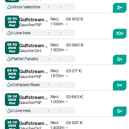
Vino's Valentine
2
e
Récl.
24 902 €
10/01

Gulfstream Park
2026
1 100m
-
Gauche
PSF
Plat
I Love Ines
10
e
Récl.
20 990 €
09/01

Gulfstream Park
2026
1 300m
-
Gauche
Dirt
Plat
Flatter Fanatic
5
e
Récl.
23 217 €
03/01

Gulfstream Park
2026
1 670m
-
Gauche
PSF
Plat
Compass Rises
1
er
Récl.
33 663 €
19/12

Gulfstream Park
2025
1 000m
-
Gauche
PSF
Plat
I Love Ines
5
e
Récl.
24 937 €
18/12

Gulfstream Park
2025
1 400m
-
Gauche
Dirt
Plat