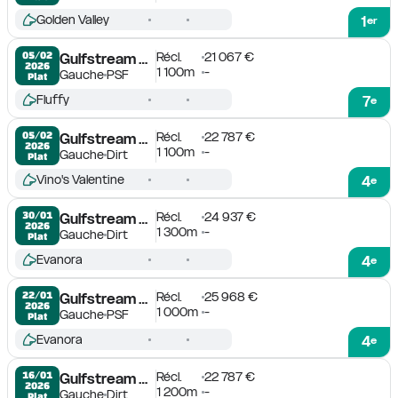
Golden Valley
1
er
Récl.
21 067 €
05/02

Gulfstream Park
2026
1 100m
-
Gauche
PSF
Plat
Fluffy
7
e
Récl.
22 787 €
05/02

Gulfstream Park
2026
1 100m
-
Gauche
Dirt
Plat
Vino's Valentine
4
e
Récl.
24 937 €
30/01

Gulfstream Park
2026
1 300m
-
Gauche
Dirt
Plat
Evanora
4
e
Récl.
25 968 €
22/01

Gulfstream Park
2026
1 000m
-
Gauche
PSF
Plat
Evanora
4
e
Récl.
22 787 €
16/01

Gulfstream Park
2026
1 200m
-
Gauche
Dirt
Plat