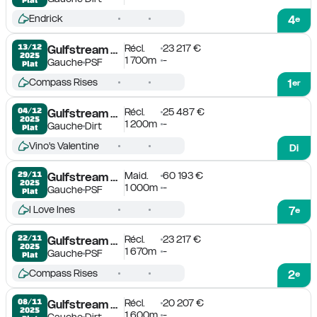
Endrick
4
e
Récl.
23 217 €
13/12

Gulfstream Park
2025
1 700m
-
Gauche
PSF
Plat
Compass Rises
1
er
Récl.
25 487 €
04/12

Gulfstream Park
2025
1 200m
-
Gauche
Dirt
Plat
Vino's Valentine
Di
Maid.
60 193 €
29/11

Gulfstream Park
2025
1 000m
-
Gauche
PSF
Plat
I Love Ines
7
e
Récl.
23 217 €
22/11

Gulfstream Park
2025
1 670m
-
Gauche
PSF
Plat
Compass Rises
2
e
Récl.
20 207 €
08/11

Gulfstream Park
2025
1 600m
-
Gauche
Dirt