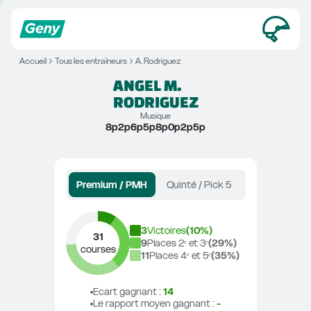
Accueil
Tous les entraîneurs
A. Rodriguez
ANGEL M.
RODRIGUEZ
Musique
8p2p6p5p8p0p2p5p
Premium / PMH
Quinté / Pick 5
3
Victoires
(
10
%)
31
9
Places 2ᵉ et 3ᵉ
(
29
%)
courses
11
Places 4ᵉ et 5ᵉ
(
35
%)
Ecart gagnant
 : 
14
Le rapport moyen gagnant
 : 
-