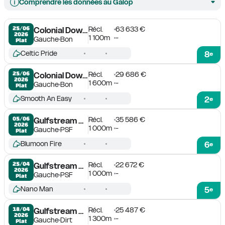
Comprendre les données au Galop
Récl.
63 633 €
25/06

Colonial Downs
2026
1 100m
-
Gauche
Bon
Plat
Celtic Pride
8
e
Récl.
29 686 €
25/06

Colonial Downs
2026
1 600m
-
Gauche
Bon
Plat
Smooth An Easy
2
e
Récl.
35 586 €
05/06

Gulfstream Park
2026
1 000m
-
Gauche
PSF
Plat
Blumoon Fire
6
e
Récl.
22 672 €
25/04

Gulfstream Park
2026
1 000m
-
Gauche
PSF
Plat
Nano Man
5
e
Récl.
25 487 €
18/04

Gulfstream Park
2026
1 300m
-
Gauche
Dirt
Plat