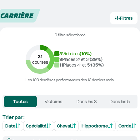
CARRIÈRE
Filtres
0 filtre sélectionné
3
Victoires
(
10
%)
31
9
Places 2ᵉ et 3ᵉ
(
29
%)
courses
11
Places 4ᵉ et 5ᵉ
(
35
%)
Les 100 dernières performances des 12 derniers mois.
Toutes
Victoires
Dans les 3
Dans les 5
Trier par :
Date
Spécialité
Cheval
Hippodrome
Corde