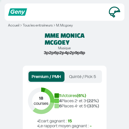
Accueil
Tous les entraîneurs
M. Mcgoey
MME MONICA
MCGOEY
Musique
3p2p6p2p4p2p9p8p
Premium / PMH
Quinté / Pick 5
1
Victoires
(
6
%)
18
4
Places 2ᵉ et 3ᵉ
(
22
%)
courses
6
Places 4ᵉ et 5ᵉ
(
33
%)
Ecart gagnant
 : 
15
Le rapport moyen gagnant
 : 
-