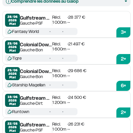
Comprendre les données au Galop
Récl.
28 377 €
28/06

Gulfstream Park
2026
1 000m
-
Gauche
PSF
Plat
Fantasy World
3
e
Récl.
21 497 €
25/06

Colonial Downs
2026
1 600m
-
Gauche
Bon
Plat
Tigre
2
e
Récl.
29 686 €
25/06

Colonial Downs
2026
1 600m
-
Gauche
Bon
Plat
Starship Magellan
6
e
Récl.
24 500 €
19/06

Gulfstream Park
2026
1 200m
-
Gauche
Dirt
Plat
Runtown
2
e
Récl.
26 231 €
22/05

Gulfstream Park
2026
1 000m
-
Gauche
PSF
Plat