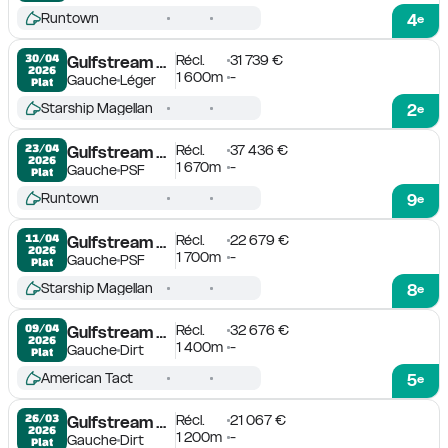
Runtown
4
e
Récl.
31 739 €
30/04

Gulfstream Park
2026
1 600m
-
Gauche
Léger
Plat
Starship Magellan
2
e
Récl.
37 436 €
23/04

Gulfstream Park
2026
1 670m
-
Gauche
PSF
Plat
Runtown
9
e
Récl.
22 679 €
11/04

Gulfstream Park
2026
1 700m
-
Gauche
PSF
Plat
Starship Magellan
8
e
Récl.
32 676 €
09/04

Gulfstream Park
2026
1 400m
-
Gauche
Dirt
Plat
American Tact
5
e
Récl.
21 067 €
26/03

Gulfstream Park
2026
1 200m
-
Gauche
Dirt
Plat