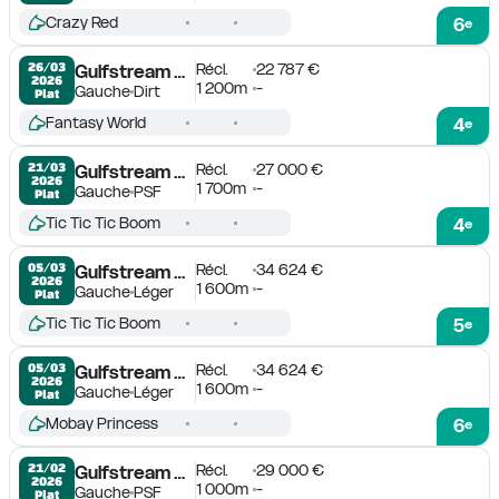
Crazy Red
6
e
Récl.
22 787 €
26/03

Gulfstream Park
2026
1 200m
-
Gauche
Dirt
Plat
Fantasy World
4
e
Récl.
27 000 €
21/03

Gulfstream Park
2026
1 700m
-
Gauche
PSF
Plat
Tic Tic Tic Boom
4
e
Récl.
34 624 €
05/03

Gulfstream Park
2026
1 600m
-
Gauche
Léger
Plat
Tic Tic Tic Boom
5
e
Récl.
34 624 €
05/03

Gulfstream Park
2026
1 600m
-
Gauche
Léger
Plat
Mobay Princess
6
e
Récl.
29 000 €
21/02

Gulfstream Park
2026
1 000m
-
Gauche
PSF
Plat