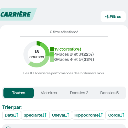
CARRIÈRE
Filtres
0 filtre sélectionné
1
Victoires
(
6
%)
18
4
Places 2ᵉ et 3ᵉ
(
22
%)
courses
6
Places 4ᵉ et 5ᵉ
(
33
%)
Les 100 dernières performances des 12 derniers mois.
Toutes
Victoires
Dans les 3
Dans les 5
Trier par :
Date
Spécialité
Cheval
Hippodrome
Corde