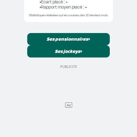
Ecart placé
 : 
-
Rapport moyen placé
 : 
-
Statistiques réalisées sur les courses des 12 derniers mois.
Ses pensionnaires
Ses jockeys