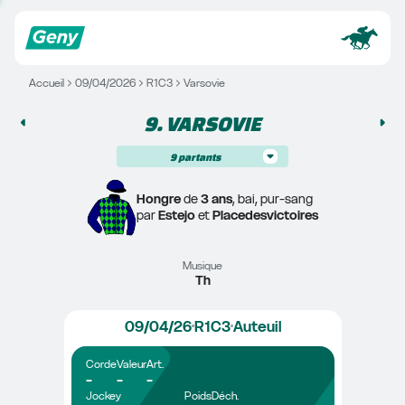
Accueil
09/04/2026
R1C3
Varsovie
9. 
VARSOVIE
9
partants
Hongre
 de 
3 ans
, bai, pur-sang
par 
Estejo
 et 
Placedesvictoires
Musique
Th
09/04/26
R1C3
Auteuil
Corde
Valeur
Art.
-
-
-
Jockey
Poids
Déch.