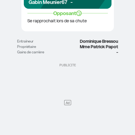
Gabin Meunier
67
-
Opposant
Se rapprochait lors de sa chute
Dominique Bressou
Entraîneur
Mme Patrick Papot
Propriétaire
-
Gains de carrière