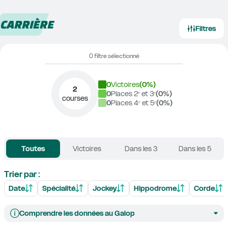
CARRIÈRE
Filtres
0 filtre sélectionné
0
Victoires
(
0
%)
2
0
Places 2ᵉ et 3ᵉ
(
0
%)
courses
0
Places 4ᵉ et 5ᵉ
(
0
%)
Toutes
Victoires
Dans les 3
Dans les 5
Trier par :
Date
Spécialité
Jockey
Hippodrome
Corde
Comprendre les données au Galop