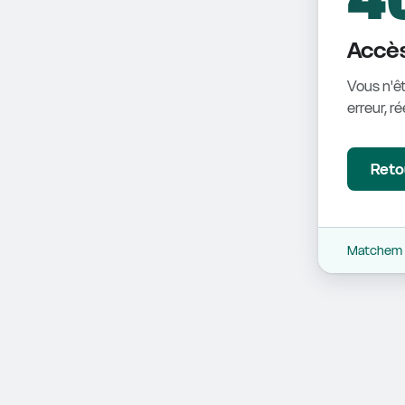
Accès
Vous n'êt
erreur, r
Retou
Matchem -