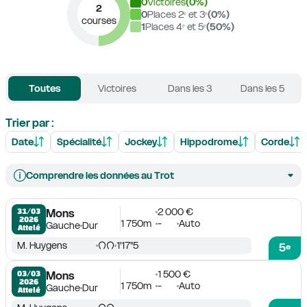
0
Victoires
(
0
%)
2
0
Places 2ᵉ et 3ᵉ
(
0
%)
courses
1
Places 4ᵉ et 5ᵉ
(
50
%)
Toutes
Victoires
Dans les 3
Dans les 5
Trier par :
Date
Spécialité
Jockey
Hippodrome
Corde
Comprendre les données au Trot
2 000 €
31/03

Mons
2026
1 750m
-
Auto
Gauche
Dur
Attelé
M. Huygens
1'17''5
5
e
1 500 €
03/03

Mons
2026
1 750m
-
Auto
Gauche
Dur
Attelé