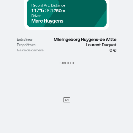
Record
Art.
Distance
1'17"5
1 750m
Driver
Marc Huygens
Mlle Ingeborg Huygens-de Witte
Entraîneur
Laurent Duquet
Propriétaire
0 €
Gains de carrière