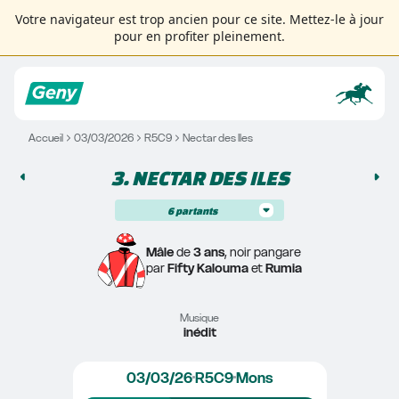
Votre navigateur est trop ancien pour ce site. Mettez-le à jour
pour en profiter pleinement.
Accueil
03/03/2026
R5C9
Nectar des Iles
3. 
NECTAR DES ILES
6
partants
Mâle
 de 
3 ans
, noir pangare
par 
Fifty Kalouma
 et 
Rumia
Musique
inédit
03/03/26
R5C9
Mons