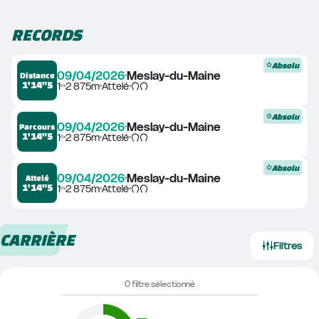
RECORDS
Absolu
09/04/2026
Meslay-du-Maine
Distance
1'14"5
1ᵉ
2 875m
Attelé
Absolu
09/04/2026
Meslay-du-Maine
Parcours
1'14"5
1ᵉ
2 875m
Attelé
Absolu
09/04/2026
Meslay-du-Maine
Attelé
1'14"5
1ᵉ
2 875m
Attelé
CARRIÈRE
Filtres
0 filtre sélectionné