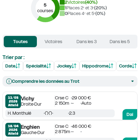
2
Victoires
(
40
%)
5
1
Places 2ᵉ et 3ᵉ
(
20
%)
courses
0
Places 4ᵉ et 5ᵉ
(
0
%)
Toutes
Victoires
Dans les 3
Dans les 5
Trier par :
Date
Spécialité
Jockey
Hippodrome
Corde
Comprendre les données au Trot
Crse C
29 000 €
11/05

Vichy
2026
2 150m
-
Auto
Droite
Dur
Attelé
H. Monthulé
2.3
Dai
Crse C
46 000 €
18/04

Enghien
2026
2 875m
-
Gauche
Dur
Attelé