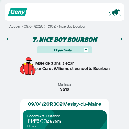
Accueil
09/04/2026
R3C2
Nice Boy Bourbon
7. 
NICE BOY BOURBON
11
partants
Mâle
 de 
3 ans
, alezan
par 
Carat Williams
 et 
Vendetta Bourbon
Musique
3a1a
09/04/26
R3C2
Meslay-du-Maine
Record
Art.
Distance
1'14"5
2 875m
Driver