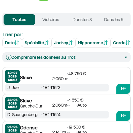
Toutes
Victoires
Dans les 3
Dans les 5
Trier par :
Date
Spécialité
Jockey
Hippodrome
Corde
Comprendre les données au Trot
10/07

48 750 €
2026
Skive
2 060m
-
Attelé
J. Juel
1'16''3
9
e
4 550 €
24/06

Skive
2026
2 060m
-
Auto
Gauche
Dur
Attelé
D. Spangenberg
1'16''4
6
e
19 500 €
06/06

Odense
2026
2 140m
-
Auto