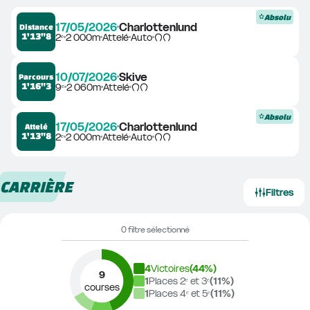
Absolu
17/05/2026
Charlottenlund
Distance
1'13"8
2ᵉ
2 000m
Attelé
Auto
10/07/2026
Skive
Parcours
1'16"3
9ᵉ
2 060m
Attelé
Absolu
17/05/2026
Charlottenlund
Attelé
1'13"8
2ᵉ
2 000m
Attelé
Auto
CARRIÈRE
Filtres
0 filtre sélectionné
4
Victoires
(
44
%)
9
1
Places 2ᵉ et 3ᵉ
(
11
%)
courses
1
Places 4ᵉ et 5ᵉ
(
11
%)