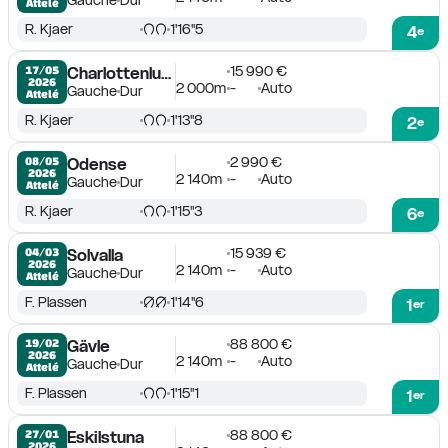
Gauche
Dur
Attelé
R. Kjaer
1'16''5
4
e
15 990 €
17/05

Charlottenlund
2026
2 000m
-
Auto
Gauche
Dur
Attelé
R. Kjaer
1'13''8
2
e
2 990 €
08/05

Odense
2026
2 140m
-
Auto
Gauche
Dur
Attelé
R. Kjaer
1'15''3
6
e
15 939 €
04/03

Solvalla
2026
2 140m
-
Auto
Gauche
Dur
Attelé
F. Plassen
1'14''6
1
er
88 800 €
19/02

Gävle
2026
2 140m
-
Auto
Gauche
Dur
Attelé
F. Plassen
1'15''1
1
er
88 800 €
27/01

Eskilstuna
2026