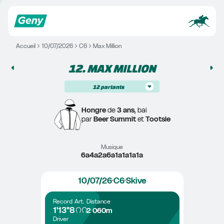
Accueil
10/07/2026
C6
Max Million
12. 
MAX MILLION
12
partants
Hongre
 de 
3 ans
, bai
par 
Beer Summit
 et 
Tootsie
Musique
6a4a2a6a1a1a1a1a
10/07/26
C6
Skive
Record
Art.
Distance
1'13"8
2 060m
Driver