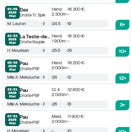
Hand.
16 300 €
01/05

Dax
2026
2 300m
-
Droite
Tr. Sple
Plat
M. Lauron
24.5
19
6
e
Hand.
16 300 €
21/03

La Teste-de-Buch
2026
1 900m
-
Droite
Souple
Plat
H. Mouesan
25.5
35
10
e
Hand.
18 200 €
08/02

Pau
2026
2 000m
-
Droite
PSF
Plat
Mlle A. Mekouche
26
12
12
e
Cl. 4
12 800 €
23/01

Pau
2026
2 000m
-
Droite
PSF
Plat
Mlle A. Mekouche
26
18
3
e
Maid.
11 900 €
07/01

Pau
2026
2 000m
-
Droite
PSF
Plat
H. Mouesan
-
10
10
e