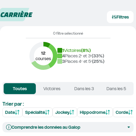
CARRIÈRE
Filtres
0 filtre sélectionné
1
Victoires
(
8
%)
12
4
Places 2ᵉ et 3ᵉ
(
33
%)
courses
3
Places 4ᵉ et 5ᵉ
(
25
%)
Toutes
Victoires
Dans les 3
Dans les 5
Trier par :
Date
Spécialité
Jockey
Hippodrome
Corde
Comprendre les données au Galop