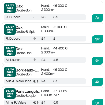
Hand.
16 300 €
31/07

Dax
2026
2 300m
-
Droite
Bon
Plat
R. Dubord
26
8.2
3
e
Maid.
11 900 €
17/07

Dax
2026
2 300m
-
Droite
B. Sple
Plat
R. Dubord
24
2
1
er
Hand.
14 400 €
08/07

Dax
2026
2 300m
-
Droite
Bon
Plat
M. Lauron
24
4.5
5
e
Hand.
16 300 €
15/06

Bordeaux-Le Bouscat
2026
2 400m
-
Droite
Bon
Plat
Mlle A. Mekouche
24
8.5
4
e
Hand.
17 300 €
04/06

ParisLongchamp
2026
2 100m
MP
Droite
Souple
Plat
Mme R. Valais
24
5.6
3
e