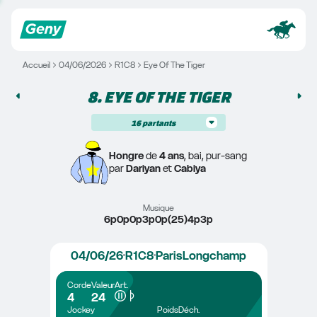
Accueil
04/06/2026
R1C8
Eye Of The Tiger
8. 
EYE OF THE TIGER
16
partants
Hongre
 de 
4 ans
, bai, pur-sang
par 
Dariyan
 et 
Cabiya
Musique
6p0p0p3p0p(25)4p3p
04/06/26
R1C8
ParisLongchamp
Corde
Valeur
Art.
4
24
Jockey
Poids
Déch.