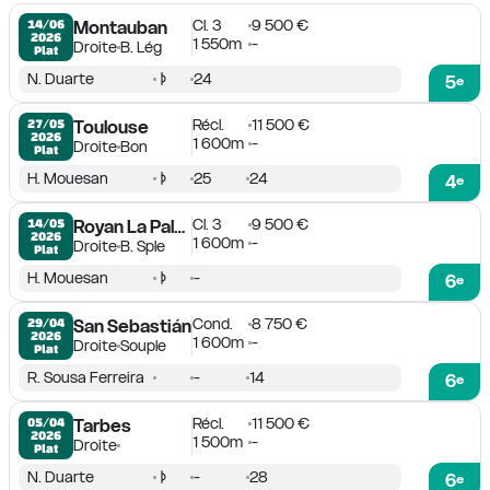
Cl. 3
9 500 €
14/06

Montauban
2026
1 550m
-
Droite
B. Lég
Plat
N. Duarte
24
5
e
Récl.
11 500 €
27/05

Toulouse
2026
1 600m
-
Droite
Bon
Plat
H. Mouesan
25
24
4
e
Cl. 3
9 500 €
14/05

Royan La Palmyre
2026
1 600m
-
Droite
B. Sple
Plat
H. Mouesan
-
6
e
Cond.
8 750 €
29/04

San Sebastián
2026
1 600m
-
Droite
Souple
Plat
R. Sousa Ferreira
-
14
6
e
Récl.
11 500 €
05/04

Tarbes
2026
1 500m
-
Droite
Plat
N. Duarte
-
28
6
e