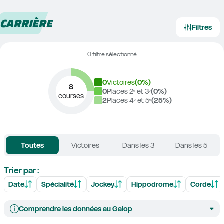
CARRIÈRE
Filtres
0 filtre sélectionné
0
Victoires
(
0
%)
8
0
Places 2ᵉ et 3ᵉ
(
0
%)
courses
2
Places 4ᵉ et 5ᵉ
(
25
%)
Toutes
Victoires
Dans les 3
Dans les 5
Trier par :
Date
Spécialité
Jockey
Hippodrome
Corde
Comprendre les données au Galop