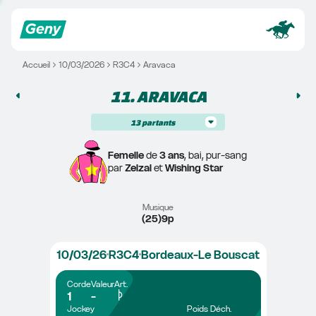
Accueil
10/03/2026
R3C4
Aravaca
11. 
ARAVACA
13
partants
Femelle
 de 
3 ans
, bai, pur-sang
par 
Zelzal
 et 
Wishing Star
Musique
(25)9p
10/03/26
R3C4
Bordeaux-Le Bouscat
Corde
Valeur
Art.
1
-
Jockey
Poids
Déch.