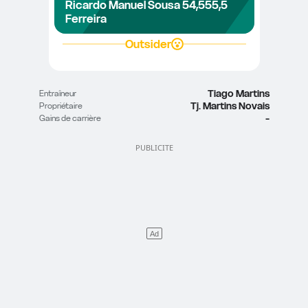
Ricardo Manuel Sousa 
54,5
55,5
Ferreira
Outsider
Tiago Martins
Entraîneur
Tj. Martins Novais
Propriétaire
-
Gains de carrière