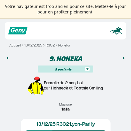
Votre navigateur est trop ancien pour ce site. Mettez-le à jour
pour en profiter pleinement.
Accueil
13/12/2025
R3C2
Noneka
9. 
NONEKA
9
partants
Femelle
 de 
2 ans
, bai
par 
Hohneck
 et 
Tootsie Smiling
Musique
1a1a
13/12/25
R3C2
Lyon-Parilly