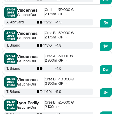
Gr. III
70 000 €
17/04

Vincennes
2026
2 175m
GP
Gauche
Dur
Attelé
A. Abrivard
1'12''2
4.5
5
e
Crse B
52 000 €
27/03

Vincennes
2026
2 175m
GP
Gauche
Dur
Attelé
T. Briand
1'13''0
4.9
1
er
Crse A
51 000 €
07/02

Vincennes
2026
2 700m
GP
Gauche
Dur
Attelé
T. Briand
4.9
Dai
Crse B
43 000 €
10/01

Vincennes
2026
2 700m
GP
Gauche
Dur
Attelé
T. Briand
1'16''4
5.9
2
e
Crse B
25 000 €
13/12

Lyon-Parilly
2025
2 100m
-
Gauche
Dur
Attelé