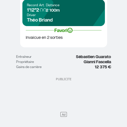
Record
Art.
Distance
1'12"2
2 100m
Driver
Théo Briand
Favori
Invaicue en 2 sorties
Sébastien Guarato
Entraîneur
Gianni Fascella
Propriétaire
12 375 €
Gains de carrière