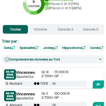
9
1
Places 2ᵉ et 3ᵉ
(
11
%)
courses
2
Places 4ᵉ et 5ᵉ
(
22
%)
Toutes
Victoires
Dans les 3
Dans les 5
Trier par :
Date
Spécialité
Jockey
Hippodrome
Corde
Comprendre les données au Trot
Gr. III
70 000 €
05/06

Vincennes
2026
2 700m
GP
Gauche
Dur
Attelé
B. Rochard
1'13''6
14
4
e
Gr. II
120 000 €
06/05

Vincennes
2026
2 700m
GP
Gauche
Dur
Attelé
A. Abrivard
32
Dai