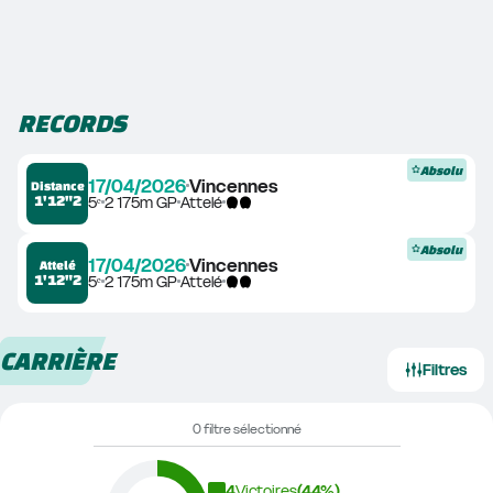
RECORDS
Absolu
17/04/2026
Vincennes
Distance
1'12"2
5ᵉ
2 175m GP
Attelé
Absolu
17/04/2026
Vincennes
Attelé
1'12"2
5ᵉ
2 175m GP
Attelé
CARRIÈRE
Filtres
0 filtre sélectionné
4
Victoires
(
44
%)