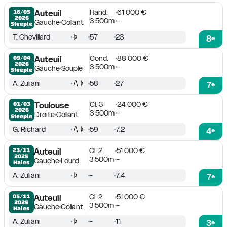
Hand.
61 000 €
16/05

Auteuil
2026
3 500m
-
Gauche
Collant
Steeple
T. Chevillard
57
23
8
e
Cond.
88 000 €
09/04

Auteuil
2026
3 500m
-
Gauche
Souple
Steeple
A. Zuliani
58
27
7
e
Cl. 3
24 000 €
01/03

Toulouse
2026
3 500m
-
Droite
Collant
Steeple
G. Richard
59
7.2
4
e
Cl. 2
51 000 €
23/11

Auteuil
2025
3 500m
-
Gauche
Lourd
Haies
A. Zuliani
-
7.4
7
e
Cl. 2
51 000 €
05/11

Auteuil
2025
3 500m
-
Gauche
Collant
Haies
A. Zuliani
-
11
3
e