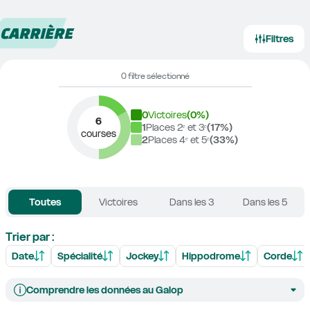
CARRIÈRE
Filtres
0 filtre sélectionné
0
Victoires
(
0
%)
6
1
Places 2ᵉ et 3ᵉ
(
17
%)
courses
2
Places 4ᵉ et 5ᵉ
(
33
%)
Toutes
Victoires
Dans les 3
Dans les 5
Trier par :
Date
Spécialité
Jockey
Hippodrome
Corde
Comprendre les données au Galop