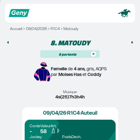
Accueil
09/04/2026
R1C4
Matoudy
8. 
MATOUDY
8
partants
Femelle
 de 
4 ans
, gris, AQPS
par 
Moises Has
 et 
Coddy
Musique
4s(25)7h3h4h
09/04/26
R1C4
Auteuil
Corde
Valeur
Art.
-
58
Jockey
Poids
Déch.