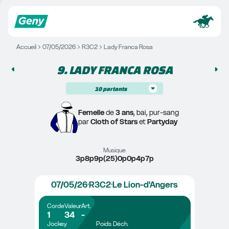
Accueil
07/05/2026
R3C2
Lady Franca Rosa
9. 
LADY FRANCA ROSA
10
partants
Femelle
 de 
3 ans
, bai, pur-sang
par 
Cloth of Stars
 et 
Partyday
Musique
3p8p9p(25)0p0p4p7p
07/05/26
R3C2
Le Lion-d'Angers
Corde
Valeur
Art.
1
34
-
Jockey
Poids
Déch.