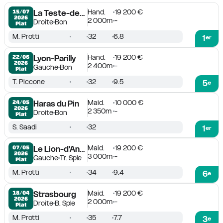
Hand.
19 200 €
15/07

La Teste-de-Buch
2026
2 000m
-
Droite
Bon
Plat
M. Protti
32
6.8
1
er
Hand.
19 200 €
22/06

Lyon-Parilly
2026
2 400m
-
Gauche
Bon
Plat
T. Piccone
32
9.5
5
e
Maid.
10 000 €
24/05

Haras du Pin
2026
2 350m
-
Droite
Bon
Plat
S. Saadi
32
1
er
Maid.
19 200 €
07/05

Le Lion-d'Angers
2026
3 000m
-
Gauche
Tr. Sple
Plat
M. Protti
34
9.4
6
e
Maid.
19 200 €
18/04

Strasbourg
2026
2 000m
-
Droite
B. Sple
Plat
M. Protti
35
7.7
3
e