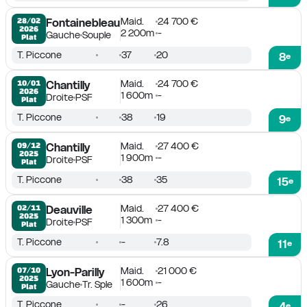
Maid.
24 700 €
28/02

Fontainebleau
2026
2 200m
-
Gauche
Souple
Plat
T. Piccone
37
20
8
e
Maid.
24 700 €
10/01

Chantilly
2026
1 600m
-
Droite
PSF
Plat
T. Piccone
38
19
9
e
Maid.
27 400 €
09/12

Chantilly
2025
1 900m
-
Droite
PSF
Plat
T. Piccone
38
35
15
e
Maid.
27 400 €
02/11

Deauville
2025
1 300m
-
Droite
PSF
Plat
T. Piccone
-
7.8
11
e
Maid.
21 000 €
07/10

Lyon-Parilly
2025
1 600m
-
Gauche
Tr. Sple
Plat
T. Piccone
-
26
4
e