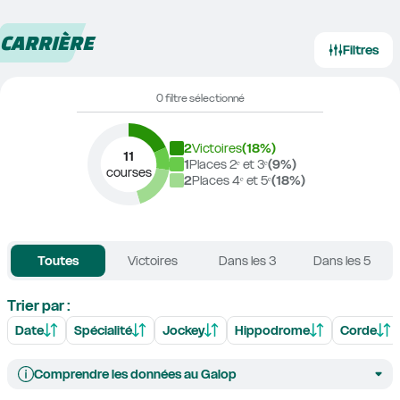
CARRIÈRE
Filtres
0 filtre sélectionné
2
Victoires
(
18
%)
11
1
Places 2ᵉ et 3ᵉ
(
9
%)
courses
2
Places 4ᵉ et 5ᵉ
(
18
%)
Toutes
Victoires
Dans les 3
Dans les 5
Trier par :
Date
Spécialité
Jockey
Hippodrome
Corde
Comprendre les données au Galop