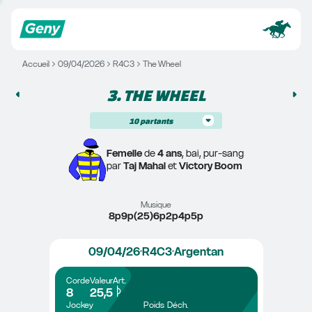
Accueil
09/04/2026
R4C3
The Wheel
3. 
THE WHEEL
10
partants
Femelle
 de 
4 ans
, bai, pur-sang
par 
Taj Mahal
 et 
Victory Boom
Musique
8p9p(25)6p2p4p5p
09/04/26
R4C3
Argentan
Corde
Valeur
Art.
8
25,5
Jockey
Poids
Déch.