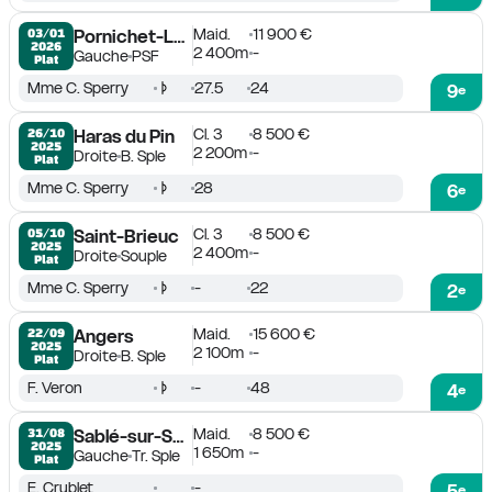
Maid.
11 900 €
03/01

Pornichet-La Baule
2026
2 400m
-
Gauche
PSF
Plat
Mme C. Sperry
27.5
24
9
e
Cl. 3
8 500 €
26/10

Haras du Pin
2025
2 200m
-
Droite
B. Sple
Plat
Mme C. Sperry
28
6
e
Cl. 3
8 500 €
05/10

Saint-Brieuc
2025
2 400m
-
Droite
Souple
Plat
Mme C. Sperry
-
22
2
e
Maid.
15 600 €
22/09

Angers
2025
2 100m
-
Droite
B. Sple
Plat
F. Veron
-
48
4
e
Maid.
8 500 €
31/08

Sablé-sur-Sarthe
2025
1 650m
-
Gauche
Tr. Sple
Plat
E. Crublet
-
5
e