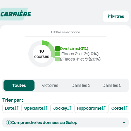
CARRIÈRE
Filtres
0 filtre sélectionné
0
Victoires
(
0
%)
10
1
Places 2ᵉ et 3ᵉ
(
10
%)
courses
2
Places 4ᵉ et 5ᵉ
(
20
%)
Toutes
Victoires
Dans les 3
Dans les 5
Trier par :
Date
Spécialité
Jockey
Hippodrome
Corde
Comprendre les données au Galop