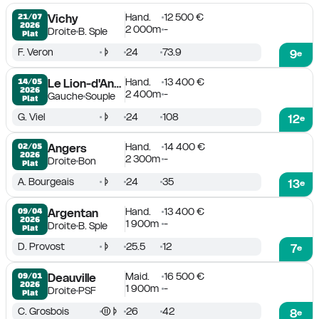
Hand.
12 500 €
21/07

Vichy
2026
2 000m
-
Droite
B. Sple
Plat
F. Veron
24
73.9
9
e
Hand.
13 400 €
14/05

Le Lion-d'Angers
2026
2 400m
-
Gauche
Souple
Plat
G. Viel
24
108
12
e
Hand.
14 400 €
02/05

Angers
2026
2 300m
-
Droite
Bon
Plat
A. Bourgeais
24
35
13
e
Hand.
13 400 €
09/04

Argentan
2026
1 900m
-
Droite
B. Sple
Plat
D. Provost
25.5
12
7
e
Maid.
16 500 €
09/01

Deauville
2026
1 900m
-
Droite
PSF
Plat
C. Grosbois
26
42
8
e