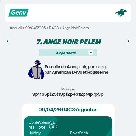
Accueil
09/04/2026
R4C3
Ange Noir Pelem
7. 
ANGE NOIR PELEM
10
partants
Femelle
 de 
4 ans
, noir, pur-sang
par 
American Devil
 et 
Rousseline
Musique
9p11p5p(25)13p12p4p12p14p7p5p
09/04/26
R4C3
Argentan
Corde
Valeur
Art.
10
23
Jockey
Poids
Déch.