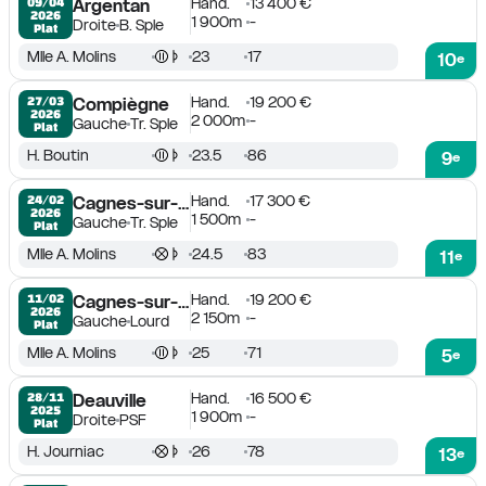
Hand.
13 400 €
09/04

Argentan
2026
1 900m
-
Droite
B. Sple
Plat
Mlle A. Molins
23
17
10
e
Hand.
19 200 €
27/03

Compiègne
2026
2 000m
-
Gauche
Tr. Sple
Plat
H. Boutin
23.5
86
9
e
Hand.
17 300 €
24/02

Cagnes-sur-Mer
2026
1 500m
-
Gauche
Tr. Sple
Plat
Mlle A. Molins
24.5
83
11
e
Hand.
19 200 €
11/02

Cagnes-sur-Mer
2026
2 150m
-
Gauche
Lourd
Plat
Mlle A. Molins
25
71
5
e
Hand.
16 500 €
28/11

Deauville
2025
1 900m
-
Droite
PSF
Plat
H. Journiac
26
78
13
e