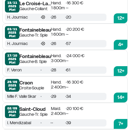
Hand.
16 300 €
15/11

Le Croisé-Laroche
2025
1 800m
-
Gauche
Collant
Plat
H. Journiac
26
20
12
e
Hand.
20 200 €
03/11

Fontainebleau
2025
1 600m
-
Gauche
Tr. Sple
Plat
H. Journiac
26
57
4
e
Hand.
24 000 €
17/10

Fontainebleau
2025
3 000m
-
Gauche
B. Sple
Plat
F. Veron
28
61
12
e
Hand.
16 300 €
29/09

Craon
2025
2 400m
-
Droite
Souple
Plat
Mlle F. Valle Skar
29
34
14
e
Maid.
20 100 €
02/09

Saint-Cloud
2025
2 400m
-
Gauche
Tr. Sple
Plat
I. Mendizabal
-
39
7
e