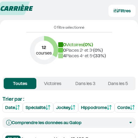
CARRIÈRE
Filtres
0 filtre sélectionné
0
Victoires
(
0
%)
12
0
Places 2ᵉ et 3ᵉ
(
0
%)
courses
4
Places 4ᵉ et 5ᵉ
(
33
%)
Toutes
Victoires
Dans les 3
Dans les 5
Trier par :
Date
Spécialité
Jockey
Hippodrome
Corde
Comprendre les données au Galop