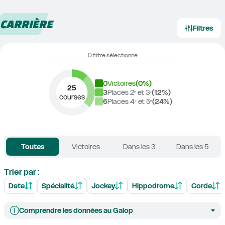
CARRIÈRE
Filtres
0 filtre sélectionné
0
Victoires
(
0
%)
25
3
Places 2ᵉ et 3ᵉ
(
12
%)
courses
6
Places 4ᵉ et 5ᵉ
(
24
%)
Toutes
Victoires
Dans les 3
Dans les 5
Trier par :
Date
Spécialité
Jockey
Hippodrome
Corde
Comprendre les données au Galop