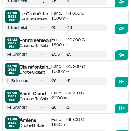
T. Bachelot
25
5.9
4
e
Hand.
14 600 €
15/11

Le Croisé-Laroche
2025
1 800m
-
Gauche
Collant
Plat
T. Bachelot
25
7.3
4
e
Hand.
20 200 €
03/11

Fontainebleau
2025
1 600m
-
Gauche
Tr. Sple
Plat
M. Grandin
25.5
23
9
e
Hand.
20 200 €
24/10

Clairefontaine-Deauville
2025
1 600m
-
Droite
Collant
Plat
L. Boisseau
26
15
8
e
Hand.
19 200 €
09/10

Saint-Cloud
2025
2 000m
-
Gauche
Tr. Sple
Plat
M. Grandin
26
21
11
e
Hand.
16 300 €
28/09

Amiens
2025
1 650m
-
Droite
B. Sple
Plat