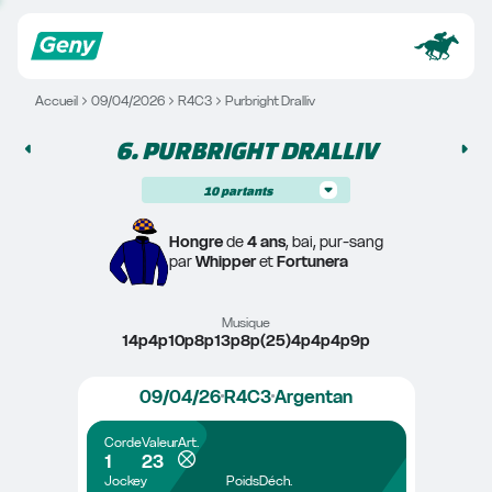
Accueil
09/04/2026
R4C3
Purbright Dralliv
6. 
PURBRIGHT DRALLIV
10
partants
Hongre
 de 
4 ans
, bai, pur-sang
par 
Whipper
 et 
Fortunera
Musique
14p4p10p8p13p8p(25)4p4p4p9p
09/04/26
R4C3
Argentan
Corde
Valeur
Art.
1
23
Jockey
Poids
Déch.