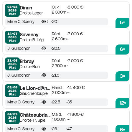
Cl. 4
8 000 €
03/08

Dinan
2026
2 300m
-
Droite
Léger
Plat
Mme C. Sperry
20
5
e
Récl.
7 000 €
14/07

Savenay
2026
2 600m
-
Droite
B. Lég
Plat
J. Guillochon
20.5
6
e
Récl.
7 000 €
21/06

Erbray
2026
2 700m
-
Droite
Bon
Plat
J. Guillochon
21.5
3
e
Hand.
14 400 €
05/06

Le Lion-d'Angers
2026
2 000m
-
Gauche
Souple
Plat
Mme C. Sperry
22.5
35
12
e
Maid.
11 900 €
24/05

Châteaubriant
2026
1 950m
-
Droite
Tr. Sple
Plat
Mme C. Sperry
23
47
6
e