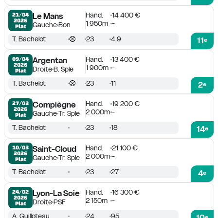
Hand.
14 400 €
21/04

Le Mans
2026
1 950m
-
Gauche
Bon
Plat
T. Bachelot
23
4.9
11
e
Hand.
13 400 €
09/04

Argentan
2026
1 900m
-
Droite
B. Sple
Plat
T. Bachelot
23
11
2
e
Hand.
19 200 €
27/03

Compiègne
2026
2 000m
-
Gauche
Tr. Sple
Plat
T. Bachelot
23
18
14
e
Hand.
21 100 €
10/03

Saint-Cloud
2026
2 000m
-
Gauche
Tr. Sple
Plat
T. Bachelot
23
27
4
e
Hand.
16 300 €
24/02

Lyon-La Soie
2026
2 150m
-
Droite
PSF
Plat
A. Guilloteau
24
95
10
e