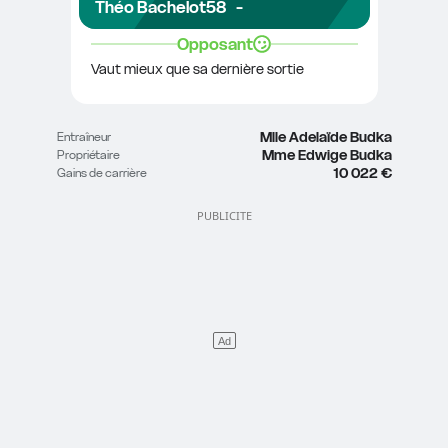
Théo Bachelot
58
-
Opposant
Vaut mieux que sa dernière sortie
Mlle Adelaïde Budka
Entraîneur
Mme Edwige Budka
Propriétaire
10 022 €
Gains de carrière