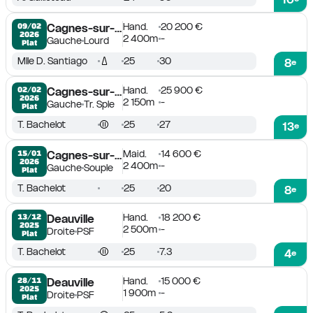
Hand.
20 200 €
09/02

Cagnes-sur-Mer
2026
2 400m
-
Gauche
Lourd
Plat
Mlle D. Santiago
25
30
8
e
Hand.
25 900 €
02/02

Cagnes-sur-Mer
2026
2 150m
-
Gauche
Tr. Sple
Plat
T. Bachelot
25
27
13
e
Maid.
14 600 €
15/01

Cagnes-sur-Mer
2026
2 400m
-
Gauche
Souple
Plat
T. Bachelot
25
20
8
e
Hand.
18 200 €
13/12

Deauville
2025
2 500m
-
Droite
PSF
Plat
T. Bachelot
25
7.3
4
e
Hand.
15 000 €
28/11

Deauville
2025
1 900m
-
Droite
PSF
Plat