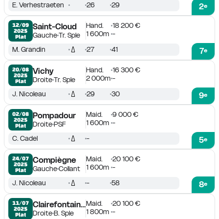
E. Verhestraeten
26
29
2
e
Hand.
18 200 €
12/09

Saint-Cloud
2025
1 600m
-
Gauche
Tr. Sple
Plat
M. Grandin
27
41
7
e
Hand.
16 300 €
20/08

Vichy
2025
2 000m
-
Droite
Tr. Sple
Plat
J. Nicoleau
29
30
9
e
Maid.
9 000 €
02/08

Pompadour
2025
1 600m
-
Droite
PSF
Plat
C. Cadel
-
5
e
Maid.
20 100 €
24/07

Compiègne
2025
1 600m
-
Gauche
Collant
Plat
J. Nicoleau
-
58
8
e
Maid.
20 100 €
11/07

Clairefontaine-Deauville
2025
1 800m
-
Droite
B. Sple
Plat